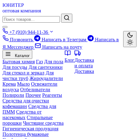
ЮНИТЕР
оптовая компания
+7 (910) 944-11-36
Позвонить
Написать в Телеграм
Написать в
Я.Мессенджер
Написать на почту
Каталог
Блог
Доставка
Бытовая химия
Газ
Для пола
и оплата
Для посуды
Для сантехники
Доставка
Для стекол и зеркал
Для
чистки труб
Жироудалители
Крема
Мыло
Освежители
воздуха
Отбеливатели
Полироли
Прочее
Реагенты
Средства для очистки
кофемашин
Средства для
ПММ
Средства от
насекомых
Стиральные
порошки
Чистящие средства
Гигиеническая продукция
Полотенца бумажные