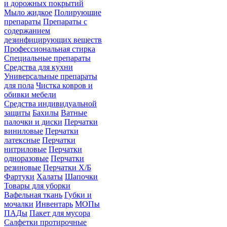
и дорожных покрытий
Мыло жидкое
Полирующие
препараты
Препараты с
содержанием
дезинфицирующих веществ
Профессиональная стирка
Специальные препараты
Средства для кухни
Универсальные препараты
для пола
Чистка ковров и
обивки мебели
Средства индивидуальной
защиты
Бахилы
Ватные
палочки и диски
Перчатки
виниловые
Перчатки
латексные
Перчатки
нитриловые
Перчатки
одноразовые
Перчатки
резиновые
Перчатки Х/Б
Фартуки
Халаты
Шапочки
Товары для уборки
Вафельная ткань
Губки и
мочалки
Инвентарь
МОПы
ПАДы
Пакет для мусора
Салфетки протирочные