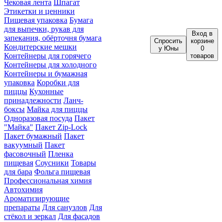
Чековая лента
Шпагат
Этикетки и ценники
Пищевая упаковка
Бумага
для выпечки, рукав для
Вход
в
запекания, обёрточня бумага
Спросить
корзине
Кондитерские мешки
у Юны
0
Контейнеры для горячего
товаров
Контейнеры для холодного
Контейнеры и бумажная
упаковка
Коробки для
пиццы
Кухонные
принадлежности
Ланч-
боксы
Майка для пиццы
Одноразовая посуда
Пакет
"Майка"
Пакет Zip-Lock
Пакет бумажный
Пакет
вакуумный
Пакет
фасовочный
Пленка
пищевая
Соусники
Товары
для бара
Фольга пищевая
Профессиональная химия
Автохимия
Ароматизирующие
препараты
Для санузлов
Для
стёкол и зеркал
Для фасадов