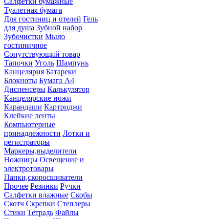
Салфетки бумажные
Туалетная бумага
Для гостиниц и отелей
Гель
для душа
Зубной набор
Зубочистки
Мыло
гостиничное
Сопутствующий товар
Тапочки
Уголь
Шампунь
Канцелярия
Батареки
Блокноты
Бумага А4
Диспенсеры
Калькулятор
Канцелярские ножи
Карандаши
Картриджи
Клейкие ленты
Компьютерные
принадлежности
Лотки и
регистраторы
Маркеры,выделители
Ножницы
Освещение и
электротовары
Папки,скоросшиватели
Прочее
Резинки
Ручки
Салфетки влажные
Скобы
Скотч
Скрепки
Степлеры
Стики
Тетрадь
Файлы