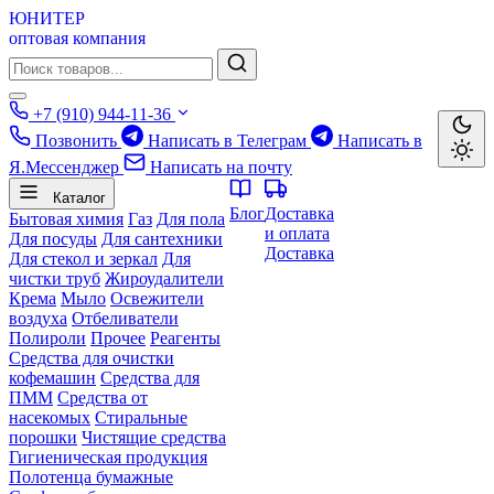
ЮНИТЕР
оптовая компания
+7 (910) 944-11-36
Позвонить
Написать в Телеграм
Написать в
Я.Мессенджер
Написать на почту
Каталог
Блог
Доставка
Бытовая химия
Газ
Для пола
и оплата
Для посуды
Для сантехники
Доставка
Для стекол и зеркал
Для
чистки труб
Жироудалители
Крема
Мыло
Освежители
воздуха
Отбеливатели
Полироли
Прочее
Реагенты
Средства для очистки
кофемашин
Средства для
ПММ
Средства от
насекомых
Стиральные
порошки
Чистящие средства
Гигиеническая продукция
Полотенца бумажные