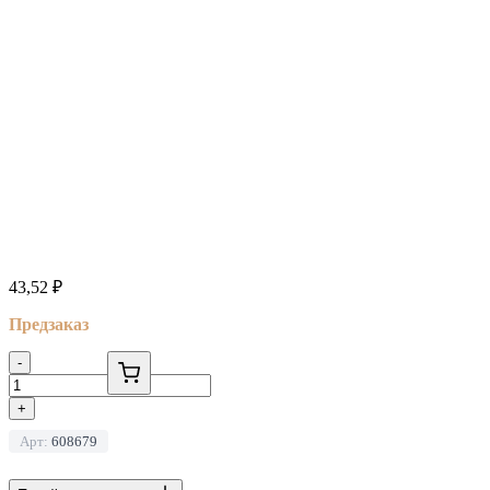
43,52
₽
Предзаказ
-
+
Арт:
608679