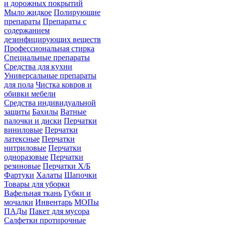
и дорожных покрытий
Мыло жидкое
Полирующие
препараты
Препараты с
содержанием
дезинфицирующих веществ
Профессиональная стирка
Специальные препараты
Средства для кухни
Универсальные препараты
для пола
Чистка ковров и
обивки мебели
Средства индивидуальной
защиты
Бахилы
Ватные
палочки и диски
Перчатки
виниловые
Перчатки
латексные
Перчатки
нитриловые
Перчатки
одноразовые
Перчатки
резиновые
Перчатки Х/Б
Фартуки
Халаты
Шапочки
Товары для уборки
Вафельная ткань
Губки и
мочалки
Инвентарь
МОПы
ПАДы
Пакет для мусора
Салфетки протирочные