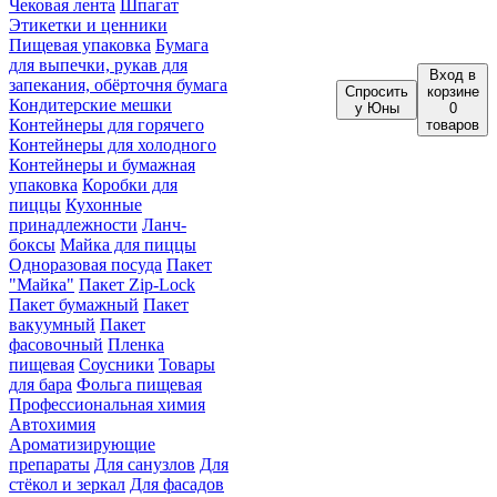
Чековая лента
Шпагат
Этикетки и ценники
Пищевая упаковка
Бумага
для выпечки, рукав для
Вход
в
запекания, обёрточня бумага
Спросить
корзине
Кондитерские мешки
у Юны
0
Контейнеры для горячего
товаров
Контейнеры для холодного
Контейнеры и бумажная
упаковка
Коробки для
пиццы
Кухонные
принадлежности
Ланч-
боксы
Майка для пиццы
Одноразовая посуда
Пакет
"Майка"
Пакет Zip-Lock
Пакет бумажный
Пакет
вакуумный
Пакет
фасовочный
Пленка
пищевая
Соусники
Товары
для бара
Фольга пищевая
Профессиональная химия
Автохимия
Ароматизирующие
препараты
Для санузлов
Для
стёкол и зеркал
Для фасадов