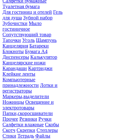
Салфетки бумажные
Туалетная бумага
Для гостиниц и отелей
Гель
для душа
Зубной набор
Зубочистки
Мыло
гостиничное
Сопутствующий товар
Тапочки
Уголь
Шампунь
Канцелярия
Батареки
Блокноты
Бумага А4
Диспенсеры
Калькулятор
Канцелярские ножи
Карандаши
Картриджи
Клейкие ленты
Компьютерные
принадлежности
Лотки и
регистраторы
Маркеры,выделители
Ножницы
Освещение и
электротовары
Папки,скоросшиватели
Прочее
Резинки
Ручки
Салфетки влажные
Скобы
Скотч
Скрепки
Степлеры
Стики
Тетрадь
Файлы