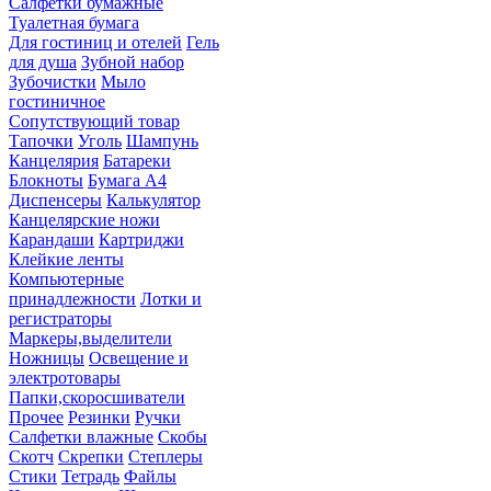
Салфетки бумажные
Туалетная бумага
Для гостиниц и отелей
Гель
для душа
Зубной набор
Зубочистки
Мыло
гостиничное
Сопутствующий товар
Тапочки
Уголь
Шампунь
Канцелярия
Батареки
Блокноты
Бумага А4
Диспенсеры
Калькулятор
Канцелярские ножи
Карандаши
Картриджи
Клейкие ленты
Компьютерные
принадлежности
Лотки и
регистраторы
Маркеры,выделители
Ножницы
Освещение и
электротовары
Папки,скоросшиватели
Прочее
Резинки
Ручки
Салфетки влажные
Скобы
Скотч
Скрепки
Степлеры
Стики
Тетрадь
Файлы