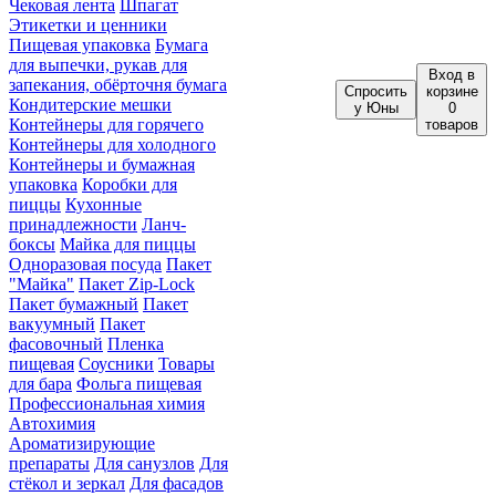
Чековая лента
Шпагат
Этикетки и ценники
Пищевая упаковка
Бумага
для выпечки, рукав для
Вход
в
запекания, обёрточня бумага
Спросить
корзине
Кондитерские мешки
у Юны
0
Контейнеры для горячего
товаров
Контейнеры для холодного
Контейнеры и бумажная
упаковка
Коробки для
пиццы
Кухонные
принадлежности
Ланч-
боксы
Майка для пиццы
Одноразовая посуда
Пакет
"Майка"
Пакет Zip-Lock
Пакет бумажный
Пакет
вакуумный
Пакет
фасовочный
Пленка
пищевая
Соусники
Товары
для бара
Фольга пищевая
Профессиональная химия
Автохимия
Ароматизирующие
препараты
Для санузлов
Для
стёкол и зеркал
Для фасадов