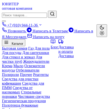
ЮНИТЕР
оптовая компания
+7 (910) 944-11-36
Позвонить
Написать в Телеграм
Написать в
Я.Мессенджер
Написать на почту
Каталог
Блог
Доставка
Бытовая химия
Газ
Для пола
и оплата
Для посуды
Для сантехники
Доставка
Для стекол и зеркал
Для
чистки труб
Жироудалители
Крема
Мыло
Освежители
воздуха
Отбеливатели
Полироли
Прочее
Реагенты
Средства для очистки
кофемашин
Средства для
ПММ
Средства от
насекомых
Стиральные
порошки
Чистящие средства
Гигиеническая продукция
Полотенца бумажные