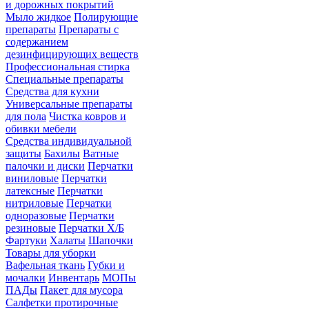
и дорожных покрытий
Мыло жидкое
Полирующие
препараты
Препараты с
содержанием
дезинфицирующих веществ
Профессиональная стирка
Специальные препараты
Средства для кухни
Универсальные препараты
для пола
Чистка ковров и
обивки мебели
Средства индивидуальной
защиты
Бахилы
Ватные
палочки и диски
Перчатки
виниловые
Перчатки
латексные
Перчатки
нитриловые
Перчатки
одноразовые
Перчатки
резиновые
Перчатки Х/Б
Фартуки
Халаты
Шапочки
Товары для уборки
Вафельная ткань
Губки и
мочалки
Инвентарь
МОПы
ПАДы
Пакет для мусора
Салфетки протирочные