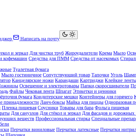
нджер
Написать на почту
текол и зеркал
Для чистки труб
Жироудалители
Крема
Мыло
Осв
ки кофемашин
Средства для ПММ
Средства от насекомых
Стирал
ажные
Туалетная бумага
Мыло гостиничное
Сопутствующий товар
Тапочки
Уголь
Шамп
лятор
Канцелярские ножи
Карандаши
Картриджи
Клейкие лент
Ножницы
Освещение и электротовары
Папки,скоросшиватели
Пр
радь
Файлы
Чековая лента
Шпагат
Этикетки и ценники
бёрточня бумага
Кондитерские мешки
Контейнеры для горячего
е принадлежности
Ланч-боксы
Майка для пиццы
Одноразовая п
й
Пленка пищевая
Соусники
Товары для бара
Фольга пищевая
раты
Для санузлов
Для стёкол и зеркал
Для фасадов и дорожных
ирующих веществ
Профессиональная стирка
Специальные препар
бели
иски
Перчатки виниловые
Перчатки латексные
Перчатки нитри
ты
Шапочки