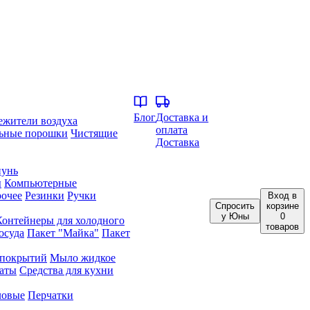
Блог
Доставка и
ежители воздуха
оплата
ьные порошки
Чистящие
Доставка
унь
ы
Компьютерные
очее
Резинки
Ручки
Вход
в
Спросить
корзине
у Юны
0
Контейнеры для холодного
товаров
осуда
Пакет "Майка"
Пакет
 покрытий
Мыло жидкое
аты
Средства для кухни
ловые
Перчатки