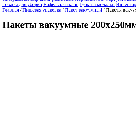
Товары для уборки
Вафельная ткань
Губки и мочалки
Инвентар
Главная
/
Пищевая упаковка
/
Пакет вакуумный
/ Пакеты вакуу
Пакеты вакуумные 200х250мм 