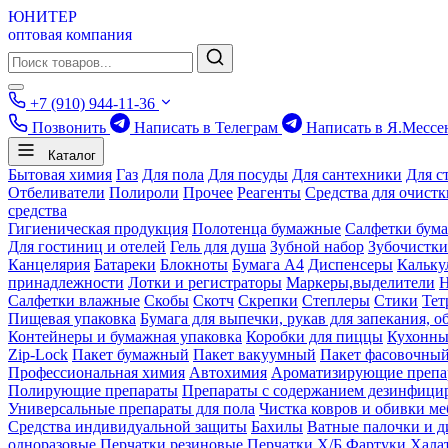
ЮНИТЕР
оптовая компания
+7 (910) 944-11-36
Позвонить
Написать в Телеграм
Написать в Я.Мессе
Каталог
Бытовая химия
Газ
Для пола
Для посуды
Для сантехники
Для с
Отбеливатели
Полироли
Прочее
Реагенты
Средства для очист
средства
Гигиеническая продукция
Полотенца бумажные
Салфетки бум
Для гостиниц и отелей
Гель для душа
Зубной набор
Зубочистки
Канцелярия
Батареки
Блокноты
Бумага А4
Диспенсеры
Кальку
принадлежности
Лотки и регистраторы
Маркеры,выделители
Салфетки влажные
Скобы
Скотч
Скрепки
Степлеры
Стики
Тет
Пищевая упаковка
Бумага для выпечки, рукав для запекания, о
Контейнеры и бумажная упаковка
Коробки для пиццы
Кухонны
Zip-Lock
Пакет бумажный
Пакет вакуумный
Пакет фасовочны
Профессиональная химия
Автохимия
Ароматизирующие препа
Полирующие препараты
Препараты с содержанием дезинфиц
Универсальные препараты для пола
Чистка ковров и обивки ме
Средства индивидуальной защиты
Бахилы
Ватные палочки и д
одноразовые
Перчатки резиновые
Перчатки Х/Б
Фартуки
Хала