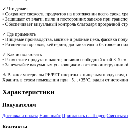
✓ Что делает
• Сохраняет свежесть продуктов на протяжении всего срока хр
• Защищает от влаги, пыли и посторонних запахов при трансп
• Обеспечивает визуальный контроль благодаря прозрачной ст
✓ Где применять
• Пищевые производства, мясные и рыбные цеха, фасовка пол
• Розничная торговля, кейтеринг, доставка еды и бытовое испо
✓ Как использовать
• Разместите продукт в пакете, оставив свободный край 3–5 см
• Запечатайте вакуумным упаковщиком согласно инструкции о
⚠ Важно: материалы PE/PET инертны к пищевым продуктам, не
Хранить в сухом помещении при +5…+35°С, вдали от источник
Характеристики
Покупателям
Доставка и оплата
Наш прайс
Пригласить на Тендер
Связаться 
Контакты