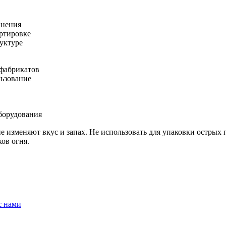
анения
ортировке
руктуре
уфабрикатов
льзование
борудования
 изменяют вкус и запах. Не использовать для упаковки острых
ов огня.
с нами