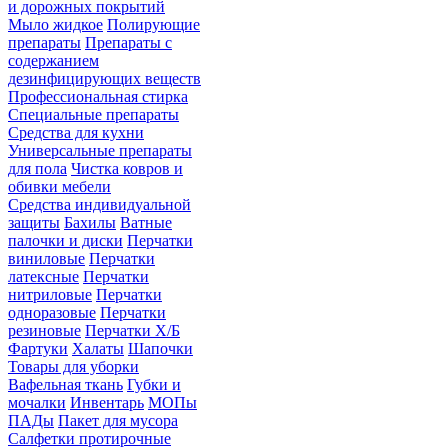
и дорожных покрытий
Мыло жидкое
Полирующие
препараты
Препараты с
содержанием
дезинфицирующих веществ
Профессиональная стирка
Специальные препараты
Средства для кухни
Универсальные препараты
для пола
Чистка ковров и
обивки мебели
Средства индивидуальной
защиты
Бахилы
Ватные
палочки и диски
Перчатки
виниловые
Перчатки
латексные
Перчатки
нитриловые
Перчатки
одноразовые
Перчатки
резиновые
Перчатки Х/Б
Фартуки
Халаты
Шапочки
Товары для уборки
Вафельная ткань
Губки и
мочалки
Инвентарь
МОПы
ПАДы
Пакет для мусора
Салфетки протирочные