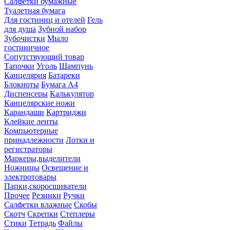
Салфетки бумажные
Туалетная бумага
Для гостиниц и отелей
Гель
для душа
Зубной набор
Зубочистки
Мыло
гостиничное
Сопутствующий товар
Тапочки
Уголь
Шампунь
Канцелярия
Батареки
Блокноты
Бумага А4
Диспенсеры
Калькулятор
Канцелярские ножи
Карандаши
Картриджи
Клейкие ленты
Компьютерные
принадлежности
Лотки и
регистраторы
Маркеры,выделители
Ножницы
Освещение и
электротовары
Папки,скоросшиватели
Прочее
Резинки
Ручки
Салфетки влажные
Скобы
Скотч
Скрепки
Степлеры
Стики
Тетрадь
Файлы