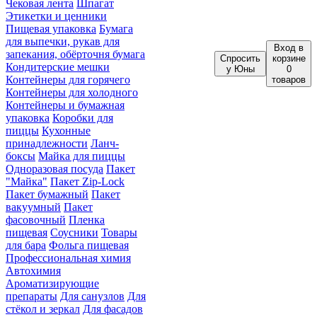
Чековая лента
Шпагат
Этикетки и ценники
Пищевая упаковка
Бумага
для выпечки, рукав для
Вход
в
запекания, обёрточня бумага
Спросить
корзине
Кондитерские мешки
у Юны
0
Контейнеры для горячего
товаров
Контейнеры для холодного
Контейнеры и бумажная
упаковка
Коробки для
пиццы
Кухонные
принадлежности
Ланч-
боксы
Майка для пиццы
Одноразовая посуда
Пакет
"Майка"
Пакет Zip-Lock
Пакет бумажный
Пакет
вакуумный
Пакет
фасовочный
Пленка
пищевая
Соусники
Товары
для бара
Фольга пищевая
Профессиональная химия
Автохимия
Ароматизирующие
препараты
Для санузлов
Для
стёкол и зеркал
Для фасадов