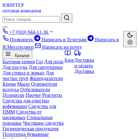
ЮНИТЕР
оптовая компания
+7 (910) 944-11-36
Позвонить
Написать в Телеграм
Написать в
Я.Мессенджер
Написать на почту
Каталог
Блог
Доставка
Бытовая химия
Газ
Для пола
и оплата
Для посуды
Для сантехники
Доставка
Для стекол и зеркал
Для
чистки труб
Жироудалители
Крема
Мыло
Освежители
воздуха
Отбеливатели
Полироли
Прочее
Реагенты
Средства для очистки
кофемашин
Средства для
ПММ
Средства от
насекомых
Стиральные
порошки
Чистящие средства
Гигиеническая продукция
Полотенца бумажные