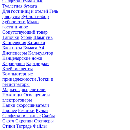
Салфетки бумажные
Туалетная бумага
Для гостиниц и отелей
Гель
для душа
Зубной набор
Зубочистки
Мыло
гостиничное
Сопутствующий товар
Тапочки
Уголь
Шампунь
Канцелярия
Батареки
Блокноты
Бумага А4
Диспенсеры
Калькулятор
Канцелярские ножи
Карандаши
Картриджи
Клейкие ленты
Компьютерные
принадлежности
Лотки и
регистраторы
Маркеры,выделители
Ножницы
Освещение и
электротовары
Папки,скоросшиватели
Прочее
Резинки
Ручки
Салфетки влажные
Скобы
Скотч
Скрепки
Степлеры
Стики
Тетрадь
Файлы