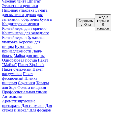
Чековая лента
Шпагат
Этикетки и ценники
Пищевая упаковка
Бумага
для выпечки, рукав для
Вход
в
запекания, обёрточня бумага
Спросить
корзине
Кондитерские мешки
у Юны
0
Контейнеры для горячего
товаров
Контейнеры для холодного
Контейнеры и бумажная
упаковка
Коробки для
пиццы
Кухонные
принадлежности
Ланч-
боксы
Майка для пиццы
Одноразовая посуда
Пакет
"Майка"
Пакет Zip-Lock
Пакет бумажный
Пакет
вакуумный
Пакет
фасовочный
Пленка
пищевая
Соусники
Товары
для бара
Фольга пищевая
Профессиональная химия
Автохимия
Ароматизирующие
препараты
Для санузлов
Для
стёкол и зеркал
Для фасадов