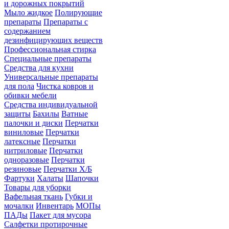
и дорожных покрытий
Мыло жидкое
Полирующие
препараты
Препараты с
содержанием
дезинфицирующих веществ
Профессиональная стирка
Специальные препараты
Средства для кухни
Универсальные препараты
для пола
Чистка ковров и
обивки мебели
Средства индивидуальной
защиты
Бахилы
Ватные
палочки и диски
Перчатки
виниловые
Перчатки
латексные
Перчатки
нитриловые
Перчатки
одноразовые
Перчатки
резиновые
Перчатки Х/Б
Фартуки
Халаты
Шапочки
Товары для уборки
Вафельная ткань
Губки и
мочалки
Инвентарь
МОПы
ПАДы
Пакет для мусора
Салфетки протирочные