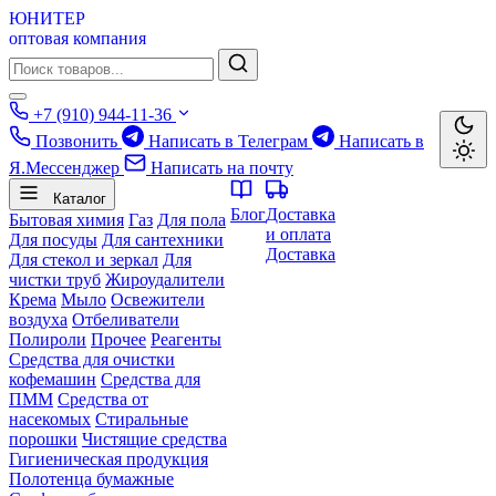
ЮНИТЕР
оптовая компания
+7 (910) 944-11-36
Позвонить
Написать в Телеграм
Написать в
Я.Мессенджер
Написать на почту
Каталог
Блог
Доставка
Бытовая химия
Газ
Для пола
и оплата
Для посуды
Для сантехники
Доставка
Для стекол и зеркал
Для
чистки труб
Жироудалители
Крема
Мыло
Освежители
воздуха
Отбеливатели
Полироли
Прочее
Реагенты
Средства для очистки
кофемашин
Средства для
ПММ
Средства от
насекомых
Стиральные
порошки
Чистящие средства
Гигиеническая продукция
Полотенца бумажные