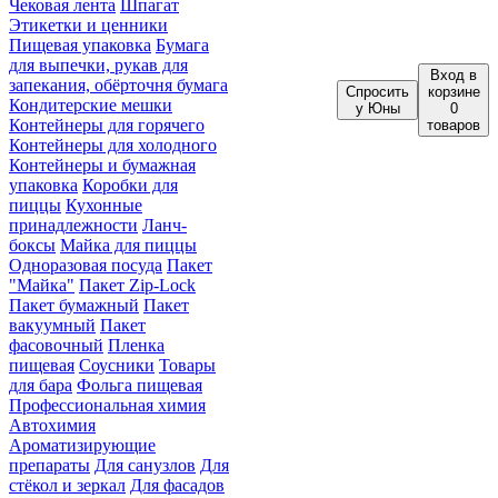
Чековая лента
Шпагат
Этикетки и ценники
Пищевая упаковка
Бумага
для выпечки, рукав для
Вход
в
запекания, обёрточня бумага
Спросить
корзине
Кондитерские мешки
у Юны
0
Контейнеры для горячего
товаров
Контейнеры для холодного
Контейнеры и бумажная
упаковка
Коробки для
пиццы
Кухонные
принадлежности
Ланч-
боксы
Майка для пиццы
Одноразовая посуда
Пакет
"Майка"
Пакет Zip-Lock
Пакет бумажный
Пакет
вакуумный
Пакет
фасовочный
Пленка
пищевая
Соусники
Товары
для бара
Фольга пищевая
Профессиональная химия
Автохимия
Ароматизирующие
препараты
Для санузлов
Для
стёкол и зеркал
Для фасадов