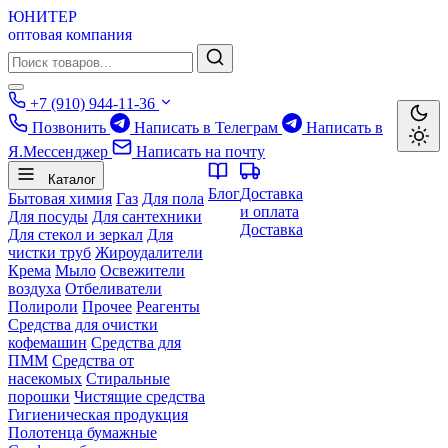
ЮНИТЕР
оптовая компания
+7 (910) 944-11-36
Позвонить
Написать в Телеграм
Написать в
Я.Мессенджер
Написать на почту
Каталог
Блог
Доставка
Бытовая химия
Газ
Для пола
и оплата
Для посуды
Для сантехники
Доставка
Для стекол и зеркал
Для
чистки труб
Жироудалители
Крема
Мыло
Освежители
воздуха
Отбеливатели
Полироли
Прочее
Реагенты
Средства для очистки
кофемашин
Средства для
ПММ
Средства от
насекомых
Стиральные
порошки
Чистящие средства
Гигиеническая продукция
Полотенца бумажные