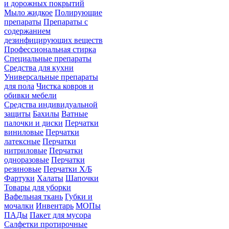
и дорожных покрытий
Мыло жидкое
Полирующие
препараты
Препараты с
содержанием
дезинфицирующих веществ
Профессиональная стирка
Специальные препараты
Средства для кухни
Универсальные препараты
для пола
Чистка ковров и
обивки мебели
Средства индивидуальной
защиты
Бахилы
Ватные
палочки и диски
Перчатки
виниловые
Перчатки
латексные
Перчатки
нитриловые
Перчатки
одноразовые
Перчатки
резиновые
Перчатки Х/Б
Фартуки
Халаты
Шапочки
Товары для уборки
Вафельная ткань
Губки и
мочалки
Инвентарь
МОПы
ПАДы
Пакет для мусора
Салфетки протирочные