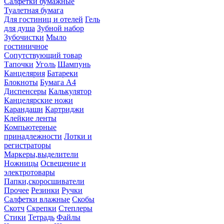
Салфетки бумажные
Туалетная бумага
Для гостиниц и отелей
Гель
для душа
Зубной набор
Зубочистки
Мыло
гостиничное
Сопутствующий товар
Тапочки
Уголь
Шампунь
Канцелярия
Батареки
Блокноты
Бумага А4
Диспенсеры
Калькулятор
Канцелярские ножи
Карандаши
Картриджи
Клейкие ленты
Компьютерные
принадлежности
Лотки и
регистраторы
Маркеры,выделители
Ножницы
Освещение и
электротовары
Папки,скоросшиватели
Прочее
Резинки
Ручки
Салфетки влажные
Скобы
Скотч
Скрепки
Степлеры
Стики
Тетрадь
Файлы