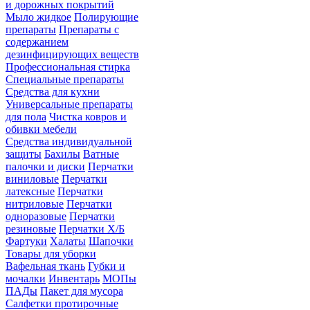
и дорожных покрытий
Мыло жидкое
Полирующие
препараты
Препараты с
содержанием
дезинфицирующих веществ
Профессиональная стирка
Специальные препараты
Средства для кухни
Универсальные препараты
для пола
Чистка ковров и
обивки мебели
Средства индивидуальной
защиты
Бахилы
Ватные
палочки и диски
Перчатки
виниловые
Перчатки
латексные
Перчатки
нитриловые
Перчатки
одноразовые
Перчатки
резиновые
Перчатки Х/Б
Фартуки
Халаты
Шапочки
Товары для уборки
Вафельная ткань
Губки и
мочалки
Инвентарь
МОПы
ПАДы
Пакет для мусора
Салфетки протирочные