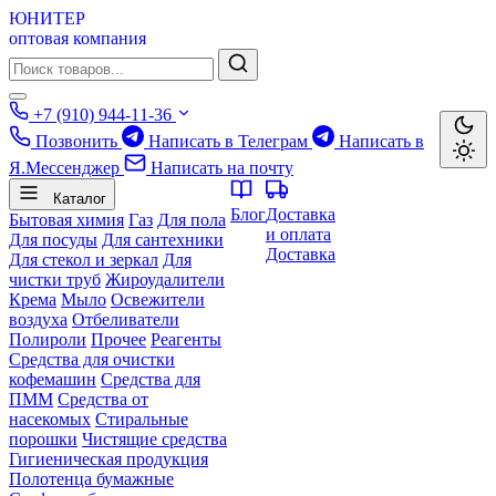
ЮНИТЕР
оптовая компания
+7 (910) 944-11-36
Позвонить
Написать в Телеграм
Написать в
Я.Мессенджер
Написать на почту
Каталог
Блог
Доставка
Бытовая химия
Газ
Для пола
и оплата
Для посуды
Для сантехники
Доставка
Для стекол и зеркал
Для
чистки труб
Жироудалители
Крема
Мыло
Освежители
воздуха
Отбеливатели
Полироли
Прочее
Реагенты
Средства для очистки
кофемашин
Средства для
ПММ
Средства от
насекомых
Стиральные
порошки
Чистящие средства
Гигиеническая продукция
Полотенца бумажные