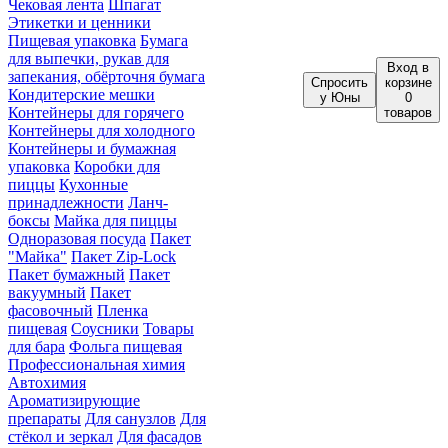
Чековая лента
Шпагат
Этикетки и ценники
Пищевая упаковка
Бумага
для выпечки, рукав для
Вход
в
запекания, обёрточня бумага
Спросить
корзине
Кондитерские мешки
у Юны
0
Контейнеры для горячего
товаров
Контейнеры для холодного
Контейнеры и бумажная
упаковка
Коробки для
пиццы
Кухонные
принадлежности
Ланч-
боксы
Майка для пиццы
Одноразовая посуда
Пакет
"Майка"
Пакет Zip-Lock
Пакет бумажный
Пакет
вакуумный
Пакет
фасовочный
Пленка
пищевая
Соусники
Товары
для бара
Фольга пищевая
Профессиональная химия
Автохимия
Ароматизирующие
препараты
Для санузлов
Для
стёкол и зеркал
Для фасадов