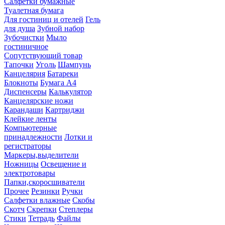
Салфетки бумажные
Туалетная бумага
Для гостиниц и отелей
Гель
для душа
Зубной набор
Зубочистки
Мыло
гостиничное
Сопутствующий товар
Тапочки
Уголь
Шампунь
Канцелярия
Батареки
Блокноты
Бумага А4
Диспенсеры
Калькулятор
Канцелярские ножи
Карандаши
Картриджи
Клейкие ленты
Компьютерные
принадлежности
Лотки и
регистраторы
Маркеры,выделители
Ножницы
Освещение и
электротовары
Папки,скоросшиватели
Прочее
Резинки
Ручки
Салфетки влажные
Скобы
Скотч
Скрепки
Степлеры
Стики
Тетрадь
Файлы