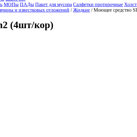
ь
МОПы
ПАДы
Пакет для мусора
Салфетки протирочные
Холст
вчины и известковых отложений
/
Жидкие
/ Моющее средство SI
2 (4шт/кор)