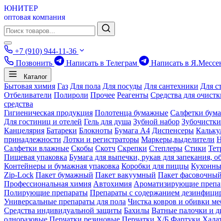
ЮНИТЕР
оптовая компания
+7 (910) 944-11-36
Позвонить
Написать в Телеграм
Написать в Я.Мессе
Каталог
Бытовая химия
Газ
Для пола
Для посуды
Для сантехники
Для с
Отбеливатели
Полироли
Прочее
Реагенты
Средства для очист
средства
Гигиеническая продукция
Полотенца бумажные
Салфетки бум
Для гостиниц и отелей
Гель для душа
Зубной набор
Зубочистки
Канцелярия
Батареки
Блокноты
Бумага А4
Диспенсеры
Кальку
принадлежности
Лотки и регистраторы
Маркеры,выделители
Салфетки влажные
Скобы
Скотч
Скрепки
Степлеры
Стики
Тет
Пищевая упаковка
Бумага для выпечки, рукав для запекания, о
Контейнеры и бумажная упаковка
Коробки для пиццы
Кухонны
Zip-Lock
Пакет бумажный
Пакет вакуумный
Пакет фасовочны
Профессиональная химия
Автохимия
Ароматизирующие препа
Полирующие препараты
Препараты с содержанием дезинфиц
Универсальные препараты для пола
Чистка ковров и обивки ме
Средства индивидуальной защиты
Бахилы
Ватные палочки и д
одноразовые
Перчатки резиновые
Перчатки Х/Б
Фартуки
Хала