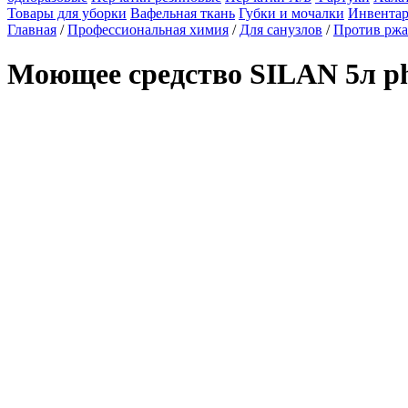
Товары для уборки
Вафельная ткань
Губки и мочалки
Инвентар
Главная
/
Профессиональная химия
/
Для санузлов
/
Против ржа
Моющее средство SILAN 5л ph