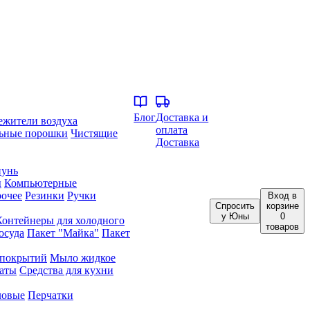
Блог
Доставка и
ежители воздуха
оплата
ьные порошки
Чистящие
Доставка
унь
ы
Компьютерные
очее
Резинки
Ручки
Вход
в
Спросить
корзине
у Юны
0
Контейнеры для холодного
товаров
осуда
Пакет "Майка"
Пакет
 покрытий
Мыло жидкое
аты
Средства для кухни
ловые
Перчатки