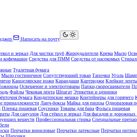
нджер
Написать на почту
текол и зеркал
Для чистки труб
Жироудалители
Крема
Мыло
Осв
ки кофемашин
Средства для ПММ
Средства от насекомых
Стирал
ажные
Туалетная бумага
Мыло гостиничное
Сопутствующий товар
Тапочки
Уголь
Шамп
лятор
Канцелярские ножи
Карандаши
Картриджи
Клейкие лент
Ножницы
Освещение и электротовары
Папки,скоросшиватели
Пр
радь
Файлы
Чековая лента
Шпагат
Этикетки и ценники
бёрточня бумага
Кондитерские мешки
Контейнеры для горячего
е принадлежности
Ланч-боксы
Майка для пиццы
Одноразовая п
й
Пленка пищевая
Соусники
Товары для бара
Фольга пищевая
раты
Для санузлов
Для стёкол и зеркал
Для фасадов и дорожных
ирующих веществ
Профессиональная стирка
Специальные препар
бели
иски
Перчатки виниловые
Перчатки латексные
Перчатки нитри
ты
Шапочки