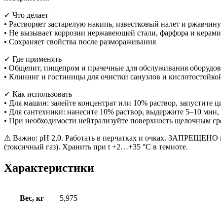
✓ Что делает
• Растворяет застарелую накипь, известковый налет и ржавчину
• Не вызывает коррозии нержавеющей стали, фарфора и керам
• Сохраняет свойства после размораживания
✓ Где применять
• Общепит, пищепром и прачечные для обслуживания оборудо
• Клининг и гостиницы для очистки санузлов и кислотостойко
✓ Как использовать
• Для машин: залейте концентрат или 10% раствор, запустите ц
• Для сантехники: нанесите 10% раствор, выдержите 5–10 мин,
• При необходимости нейтрализуйте поверхность щелочным ср
⚠ Важно: pH 2,0. Работать в перчатках и очках. ЗАПРЕЩЕНО и
(токсичный газ). Хранить при t +2…+35 °C в темноте.
Характеристики
Вес, кг
5,975