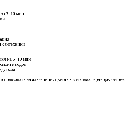
 за 3–10 мин
ики
вания
й сантехники
икл на 5–10 мин
 смойте водой
едством
спользовать на алюминии, цветных металлах, мраморе, бетоне, 