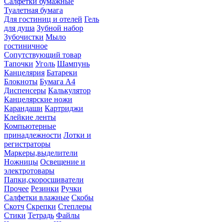
Салфетки бумажные
Туалетная бумага
Для гостиниц и отелей
Гель
для душа
Зубной набор
Зубочистки
Мыло
гостиничное
Сопутствующий товар
Тапочки
Уголь
Шампунь
Канцелярия
Батареки
Блокноты
Бумага А4
Диспенсеры
Калькулятор
Канцелярские ножи
Карандаши
Картриджи
Клейкие ленты
Компьютерные
принадлежности
Лотки и
регистраторы
Маркеры,выделители
Ножницы
Освещение и
электротовары
Папки,скоросшиватели
Прочее
Резинки
Ручки
Салфетки влажные
Скобы
Скотч
Скрепки
Степлеры
Стики
Тетрадь
Файлы