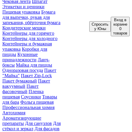
Чековая лента
Шпагат
Этикетки и ценники
Пищевая упаковка
Бумага
для выпечки, рукав для
Вход
в
запекания, обёрточня бумага
Спросить
корзине
Кондитерские мешки
у Юны
0
Контейнеры для горячего
товаров
Контейнеры для холодного
Контейнеры и бумажная
упаковка
Коробки для
пиццы
Кухонные
принадлежности
Ланч-
боксы
Майка для пиццы
Одноразовая посуда
Пакет
"Майка"
Пакет Zip-Lock
Пакет бумажный
Пакет
вакуумный
Пакет
фасовочный
Пленка
пищевая
Соусники
Товары
для бара
Фольга пищевая
Профессиональная химия
Автохимия
Ароматизирующие
препараты
Для санузлов
Для
стёкол и зеркал
Для фасадов