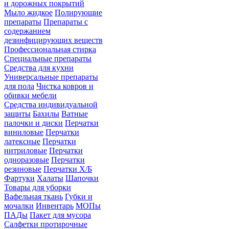
и дорожных покрытий
Мыло жидкое
Полирующие
препараты
Препараты с
содержанием
дезинфицирующих веществ
Профессиональная стирка
Специальные препараты
Средства для кухни
Универсальные препараты
для пола
Чистка ковров и
обивки мебели
Средства индивидуальной
защиты
Бахилы
Ватные
палочки и диски
Перчатки
виниловые
Перчатки
латексные
Перчатки
нитриловые
Перчатки
одноразовые
Перчатки
резиновые
Перчатки Х/Б
Фартуки
Халаты
Шапочки
Товары для уборки
Вафельная ткань
Губки и
мочалки
Инвентарь
МОПы
ПАДы
Пакет для мусора
Салфетки протирочные