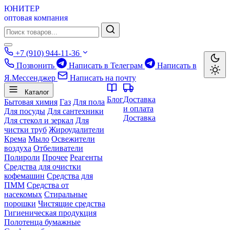
ЮНИТЕР
оптовая компания
+7 (910) 944-11-36
Позвонить
Написать в Телеграм
Написать в
Я.Мессенджер
Написать на почту
Каталог
Блог
Доставка
Бытовая химия
Газ
Для пола
и оплата
Для посуды
Для сантехники
Доставка
Для стекол и зеркал
Для
чистки труб
Жироудалители
Крема
Мыло
Освежители
воздуха
Отбеливатели
Полироли
Прочее
Реагенты
Средства для очистки
кофемашин
Средства для
ПММ
Средства от
насекомых
Стиральные
порошки
Чистящие средства
Гигиеническая продукция
Полотенца бумажные