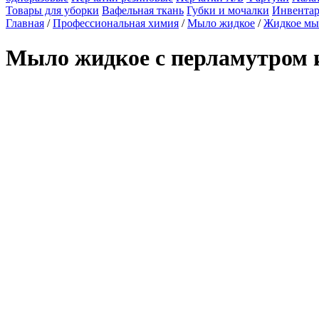
Товары для уборки
Вафельная ткань
Губки и мочалки
Инвентар
Главная
/
Профессиональная химия
/
Мыло жидкое
/
Жидкое мы
Мыло жидкое с перламутром 