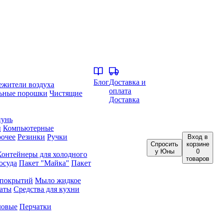
Блог
Доставка и
ежители воздуха
оплата
ьные порошки
Чистящие
Доставка
унь
ы
Компьютерные
очее
Резинки
Ручки
Вход
в
Спросить
корзине
у Юны
0
Контейнеры для холодного
товаров
осуда
Пакет "Майка"
Пакет
 покрытий
Мыло жидкое
аты
Средства для кухни
ловые
Перчатки