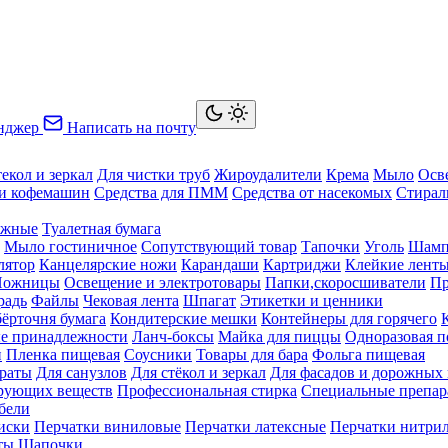
нджер
Написать на почту
текол и зеркал
Для чистки труб
Жироудалители
Крема
Мыло
Осв
ки кофемашин
Средства для ПММ
Средства от насекомых
Стирал
ажные
Туалетная бумага
Мыло гостиничное
Сопутствующий товар
Тапочки
Уголь
Шамп
лятор
Канцелярские ножи
Карандаши
Картриджи
Клейкие лент
Ножницы
Освещение и электротовары
Папки,скоросшиватели
Пр
радь
Файлы
Чековая лента
Шпагат
Этикетки и ценники
бёрточня бумага
Кондитерские мешки
Контейнеры для горячего
е принадлежности
Ланч-боксы
Майка для пиццы
Одноразовая п
й
Пленка пищевая
Соусники
Товары для бара
Фольга пищевая
раты
Для санузлов
Для стёкол и зеркал
Для фасадов и дорожных
ирующих веществ
Профессиональная стирка
Специальные препар
бели
иски
Перчатки виниловые
Перчатки латексные
Перчатки нитри
ты
Шапочки