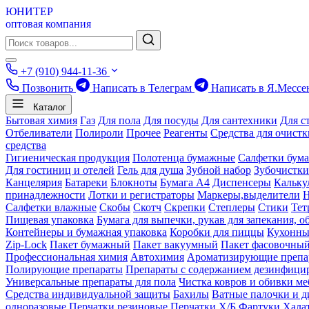
ЮНИТЕР
оптовая компания
+7 (910) 944-11-36
Позвонить
Написать в Телеграм
Написать в Я.Мессе
Каталог
Бытовая химия
Газ
Для пола
Для посуды
Для сантехники
Для с
Отбеливатели
Полироли
Прочее
Реагенты
Средства для очист
средства
Гигиеническая продукция
Полотенца бумажные
Салфетки бум
Для гостиниц и отелей
Гель для душа
Зубной набор
Зубочистки
Канцелярия
Батареки
Блокноты
Бумага А4
Диспенсеры
Кальку
принадлежности
Лотки и регистраторы
Маркеры,выделители
Салфетки влажные
Скобы
Скотч
Скрепки
Степлеры
Стики
Тет
Пищевая упаковка
Бумага для выпечки, рукав для запекания, о
Контейнеры и бумажная упаковка
Коробки для пиццы
Кухонны
Zip-Lock
Пакет бумажный
Пакет вакуумный
Пакет фасовочны
Профессиональная химия
Автохимия
Ароматизирующие препа
Полирующие препараты
Препараты с содержанием дезинфиц
Универсальные препараты для пола
Чистка ковров и обивки ме
Средства индивидуальной защиты
Бахилы
Ватные палочки и д
одноразовые
Перчатки резиновые
Перчатки Х/Б
Фартуки
Хала