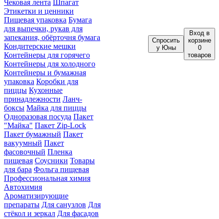
Чековая лента
Шпагат
Этикетки и ценники
Пищевая упаковка
Бумага
для выпечки, рукав для
Вход
в
запекания, обёрточня бумага
Спросить
корзине
Кондитерские мешки
у Юны
0
Контейнеры для горячего
товаров
Контейнеры для холодного
Контейнеры и бумажная
упаковка
Коробки для
пиццы
Кухонные
принадлежности
Ланч-
боксы
Майка для пиццы
Одноразовая посуда
Пакет
"Майка"
Пакет Zip-Lock
Пакет бумажный
Пакет
вакуумный
Пакет
фасовочный
Пленка
пищевая
Соусники
Товары
для бара
Фольга пищевая
Профессиональная химия
Автохимия
Ароматизирующие
препараты
Для санузлов
Для
стёкол и зеркал
Для фасадов