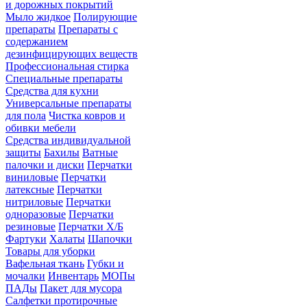
и дорожных покрытий
Мыло жидкое
Полирующие
препараты
Препараты с
содержанием
дезинфицирующих веществ
Профессиональная стирка
Специальные препараты
Средства для кухни
Универсальные препараты
для пола
Чистка ковров и
обивки мебели
Средства индивидуальной
защиты
Бахилы
Ватные
палочки и диски
Перчатки
виниловые
Перчатки
латексные
Перчатки
нитриловые
Перчатки
одноразовые
Перчатки
резиновые
Перчатки Х/Б
Фартуки
Халаты
Шапочки
Товары для уборки
Вафельная ткань
Губки и
мочалки
Инвентарь
МОПы
ПАДы
Пакет для мусора
Салфетки протирочные