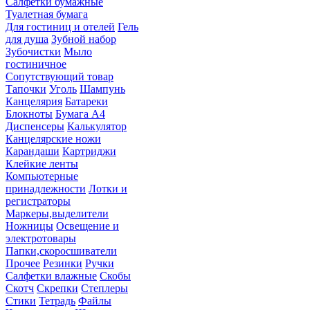
Салфетки бумажные
Туалетная бумага
Для гостиниц и отелей
Гель
для душа
Зубной набор
Зубочистки
Мыло
гостиничное
Сопутствующий товар
Тапочки
Уголь
Шампунь
Канцелярия
Батареки
Блокноты
Бумага А4
Диспенсеры
Калькулятор
Канцелярские ножи
Карандаши
Картриджи
Клейкие ленты
Компьютерные
принадлежности
Лотки и
регистраторы
Маркеры,выделители
Ножницы
Освещение и
электротовары
Папки,скоросшиватели
Прочее
Резинки
Ручки
Салфетки влажные
Скобы
Скотч
Скрепки
Степлеры
Стики
Тетрадь
Файлы