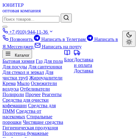
ЮНИТЕР
оптовая компания
+7 (910) 944-11-36
Позвонить
Написать в Телеграм
Написать в
Я.Мессенджер
Написать на почту
Каталог
Блог
Доставка
Бытовая химия
Газ
Для пола
и оплата
Для посуды
Для сантехники
Доставка
Для стекол и зеркал
Для
чистки труб
Жироудалители
Крема
Мыло
Освежители
воздуха
Отбеливатели
Полироли
Прочее
Реагенты
Средства для очистки
кофемашин
Средства для
ПММ
Средства от
насекомых
Стиральные
порошки
Чистящие средства
Гигиеническая продукция
Полотенца бумажные