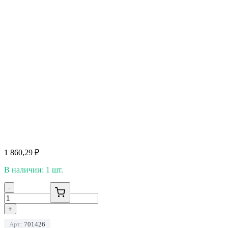
1 860,29
₽
В наличии: 1 шт.
-
+
Арт:
701426