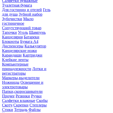
Салфетки бумажные
Туалетная бумага
Для гостиниц и отелей
Гель
для душа
Зубной набор
Зубочистки
Мыло
гостиничное
Сопутствующий товар
Тапочки
Уголь
Шампунь
Канцелярия
Батареки
Блокноты
Бумага А4
Диспенсеры
Калькулятор
Канцелярские ножи
Карандаши
Картриджи
Клейкие ленты
Компьютерные
принадлежности
Лотки и
регистраторы
Маркеры,выделители
Ножницы
Освещение и
электротовары
Папки,скоросшиватели
Прочее
Резинки
Ручки
Салфетки влажные
Скобы
Скотч
Скрепки
Степлеры
Стики
Тетрадь
Файлы