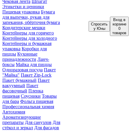
Чековая лента
Шпагат
Этикетки и ценники
Пищевая упаковка
Бумага
для выпечки, рукав для
Вход
в
запекания, обёрточня бумага
Спросить
корзине
Кондитерские мешки
у Юны
0
Контейнеры для горячего
товаров
Контейнеры для холодного
Контейнеры и бумажная
упаковка
Коробки для
пиццы
Кухонные
принадлежности
Ланч-
боксы
Майка для пиццы
Одноразовая посуда
Пакет
"Майка"
Пакет Zip-Lock
Пакет бумажный
Пакет
вакуумный
Пакет
фасовочный
Пленка
пищевая
Соусники
Товары
для бара
Фольга пищевая
Профессиональная химия
Автохимия
Ароматизирующие
препараты
Для санузлов
Для
стёкол и зеркал
Для фасадов