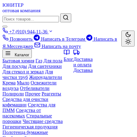
ЮНИТЕР
оптовая компания
+7 (910) 944-11-36
Позвонить
Написать в Телеграм
Написать в
Я.Мессенджер
Написать на почту
Каталог
Блог
Доставка
Бытовая химия
Газ
Для пола
и оплата
Для посуды
Для сантехники
Доставка
Для стекол и зеркал
Для
чистки труб
Жироудалители
Крема
Мыло
Освежители
воздуха
Отбеливатели
Полироли
Прочее
Реагенты
Средства для очистки
кофемашин
Средства для
ПММ
Средства от
насекомых
Стиральные
порошки
Чистящие средства
Гигиеническая продукция
Полотенца бумажные