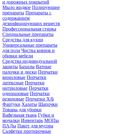
и дорожных покрытий
Мыло жидкое
Полирующие
препараты
Препараты с
содержанием
дезинфицирующих веществ
Профессиональная стирка
Специальные препараты
Средства для кухни
Универсальные препараты
для пола
Чистка ковров и
обивки мебели
Средства индивидуальной
защиты
Бахилы
Ватные
палочки и диски
Перчатки
виниловые
Перчатки
латексные
Перчатки
нитриловые
Перчатки
одноразовые
Перчатки
резиновые
Перчатки Х/Б
Фартуки
Халаты
Шапочки
Товары для уборки
Вафельная ткань
Губки и
мочалки
Инвентарь
МОПы
ПАДы
Пакет для мусора
Салфетки протирочные