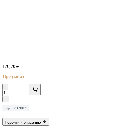
179,70
₽
Предзаказ
-
+
Арт:
702007
Перейти к описанию