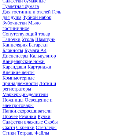
Салфетки бумажные
Туалетная бумага
Для гостиниц и отелей
Гель
для душа
Зубной набор
Зубочистки
Мыло
гостиничное
Сопутствующий товар
Тапочки
Уголь
Шампунь
Канцелярия
Батареки
Блокноты
Бумага А4
Диспенсеры
Калькулятор
Канцелярские ножи
Карандаши
Картриджи
Клейкие ленты
Компьютерные
принадлежности
Лотки и
регистраторы
Маркеры,выделители
Ножницы
Освещение и
электротовары
Папки,скоросшиватели
Прочее
Резинки
Ручки
Салфетки влажные
Скобы
Скотч
Скрепки
Степлеры
Стики
Тетрадь
Файлы