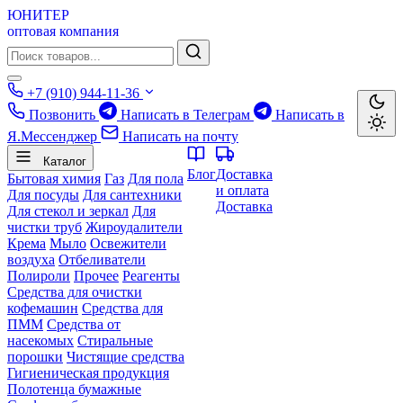
ЮНИТЕР
оптовая компания
+7 (910) 944-11-36
Позвонить
Написать в Телеграм
Написать в
Я.Мессенджер
Написать на почту
Каталог
Блог
Доставка
Бытовая химия
Газ
Для пола
и оплата
Для посуды
Для сантехники
Доставка
Для стекол и зеркал
Для
чистки труб
Жироудалители
Крема
Мыло
Освежители
воздуха
Отбеливатели
Полироли
Прочее
Реагенты
Средства для очистки
кофемашин
Средства для
ПММ
Средства от
насекомых
Стиральные
порошки
Чистящие средства
Гигиеническая продукция
Полотенца бумажные