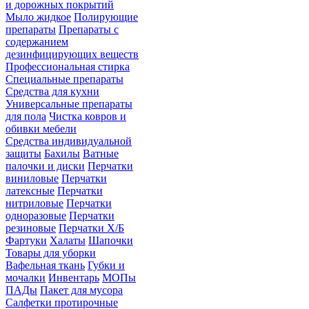
и дорожных покрытий
Мыло жидкое
Полирующие
препараты
Препараты с
содержанием
дезинфицирующих веществ
Профессиональная стирка
Специальные препараты
Средства для кухни
Универсальные препараты
для пола
Чистка ковров и
обивки мебели
Средства индивидуальной
защиты
Бахилы
Ватные
палочки и диски
Перчатки
виниловые
Перчатки
латексные
Перчатки
нитриловые
Перчатки
одноразовые
Перчатки
резиновые
Перчатки Х/Б
Фартуки
Халаты
Шапочки
Товары для уборки
Вафельная ткань
Губки и
мочалки
Инвентарь
МОПы
ПАДы
Пакет для мусора
Салфетки протирочные