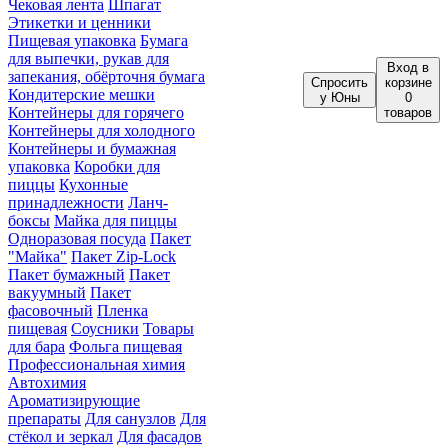
Чековая лента
Шпагат
Этикетки и ценники
Пищевая упаковка
Бумага
для выпечки, рукав для
Вход
в
запекания, обёрточня бумага
Спросить
корзине
Кондитерские мешки
у Юны
0
Контейнеры для горячего
товаров
Контейнеры для холодного
Контейнеры и бумажная
упаковка
Коробки для
пиццы
Кухонные
принадлежности
Ланч-
боксы
Майка для пиццы
Одноразовая посуда
Пакет
"Майка"
Пакет Zip-Lock
Пакет бумажный
Пакет
вакуумный
Пакет
фасовочный
Пленка
пищевая
Соусники
Товары
для бара
Фольга пищевая
Профессиональная химия
Автохимия
Ароматизирующие
препараты
Для санузлов
Для
стёкол и зеркал
Для фасадов