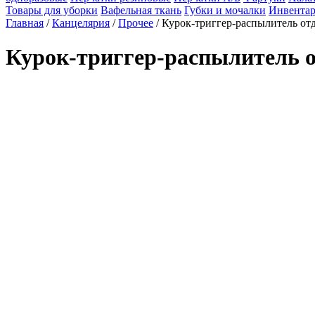
Товары для уборки
Вафельная ткань
Губки и мочалки
Инвентар
Главная
/
Канцелярия
/
Прочее
/ Курок-триггер-распылитель о
Курок-триггер-распылитель 