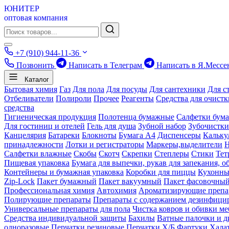
ЮНИТЕР
оптовая компания
+7 (910) 944-11-36
Позвонить
Написать в Телеграм
Написать в Я.Мессе
Каталог
Бытовая химия
Газ
Для пола
Для посуды
Для сантехники
Для с
Отбеливатели
Полироли
Прочее
Реагенты
Средства для очист
средства
Гигиеническая продукция
Полотенца бумажные
Салфетки бум
Для гостиниц и отелей
Гель для душа
Зубной набор
Зубочистки
Канцелярия
Батареки
Блокноты
Бумага А4
Диспенсеры
Кальку
принадлежности
Лотки и регистраторы
Маркеры,выделители
Салфетки влажные
Скобы
Скотч
Скрепки
Степлеры
Стики
Тет
Пищевая упаковка
Бумага для выпечки, рукав для запекания, о
Контейнеры и бумажная упаковка
Коробки для пиццы
Кухонны
Zip-Lock
Пакет бумажный
Пакет вакуумный
Пакет фасовочны
Профессиональная химия
Автохимия
Ароматизирующие препа
Полирующие препараты
Препараты с содержанием дезинфиц
Универсальные препараты для пола
Чистка ковров и обивки ме
Средства индивидуальной защиты
Бахилы
Ватные палочки и д
одноразовые
Перчатки резиновые
Перчатки Х/Б
Фартуки
Хала