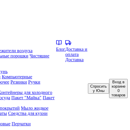
Блог
Доставка и
ежители воздуха
оплата
ьные порошки
Чистящие
Доставка
унь
ы
Компьютерные
очее
Резинки
Ручки
Вход
в
Спросить
корзине
у Юны
0
Контейнеры для холодного
товаров
осуда
Пакет "Майка"
Пакет
 покрытий
Мыло жидкое
аты
Средства для кухни
ловые
Перчатки