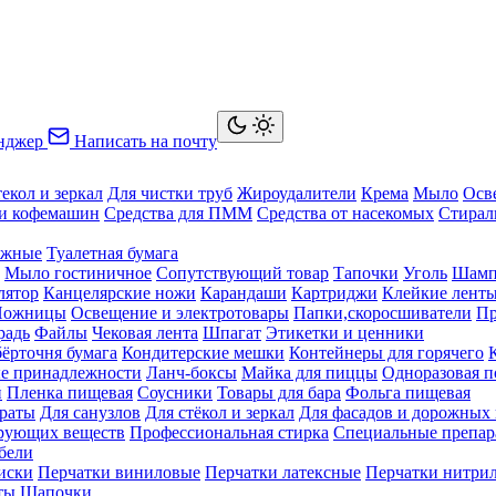
нджер
Написать на почту
текол и зеркал
Для чистки труб
Жироудалители
Крема
Мыло
Осв
ки кофемашин
Средства для ПММ
Средства от насекомых
Стирал
ажные
Туалетная бумага
Мыло гостиничное
Сопутствующий товар
Тапочки
Уголь
Шамп
лятор
Канцелярские ножи
Карандаши
Картриджи
Клейкие лент
Ножницы
Освещение и электротовары
Папки,скоросшиватели
Пр
радь
Файлы
Чековая лента
Шпагат
Этикетки и ценники
бёрточня бумага
Кондитерские мешки
Контейнеры для горячего
е принадлежности
Ланч-боксы
Майка для пиццы
Одноразовая п
й
Пленка пищевая
Соусники
Товары для бара
Фольга пищевая
раты
Для санузлов
Для стёкол и зеркал
Для фасадов и дорожных
ирующих веществ
Профессиональная стирка
Специальные препар
бели
иски
Перчатки виниловые
Перчатки латексные
Перчатки нитри
ты
Шапочки