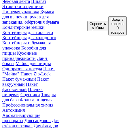
Чековая лента
Шпагат
Этикетки и ценники
Пищевая упаковка
Бумага
для выпечки, рукав для
Вход
в
запекания, обёрточня бумага
Спросить
корзине
Кондитерские мешки
у Юны
0
Контейнеры для горячего
товаров
Контейнеры для холодного
Контейнеры и бумажная
упаковка
Коробки для
пиццы
Кухонные
принадлежности
Ланч-
боксы
Майка для пиццы
Одноразовая посуда
Пакет
"Майка"
Пакет Zip-Lock
Пакет бумажный
Пакет
вакуумный
Пакет
фасовочный
Пленка
пищевая
Соусники
Товары
для бара
Фольга пищевая
Профессиональная химия
Автохимия
Ароматизирующие
препараты
Для санузлов
Для
стёкол и зеркал
Для фасадов