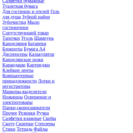
Салфетки бумажные
Туалетная бумага
Для гостиниц и отелей
Гель
для душа
Зубной набор
Зубочистки
Мыло
гостиничное
Сопутствующий товар
Тапочки
Уголь
Шампунь
Канцелярия
Батареки
Блокноты
Бумага А4
Диспенсеры
Калькулятор
Канцелярские ножи
Карандаши
Картриджи
Клейкие ленты
Компьютерные
принадлежности
Лотки и
регистраторы
Маркеры,выделители
Ножницы
Освещение и
электротовары
Папки,скоросшиватели
Прочее
Резинки
Ручки
Салфетки влажные
Скобы
Скотч
Скрепки
Степлеры
Стики
Тетрадь
Файлы