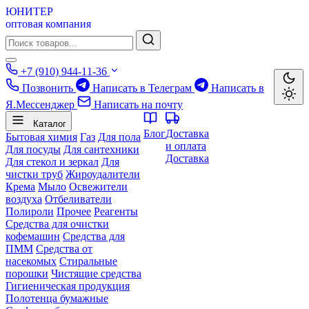
ЮНИТЕР
оптовая компания
+7 (910) 944-11-36
Позвонить
Написать в Телеграм
Написать в
Я.Мессенджер
Написать на почту
Каталог
Блог
Доставка
Бытовая химия
Газ
Для пола
и оплата
Для посуды
Для сантехники
Доставка
Для стекол и зеркал
Для
чистки труб
Жироудалители
Крема
Мыло
Освежители
воздуха
Отбеливатели
Полироли
Прочее
Реагенты
Средства для очистки
кофемашин
Средства для
ПММ
Средства от
насекомых
Стиральные
порошки
Чистящие средства
Гигиеническая продукция
Полотенца бумажные