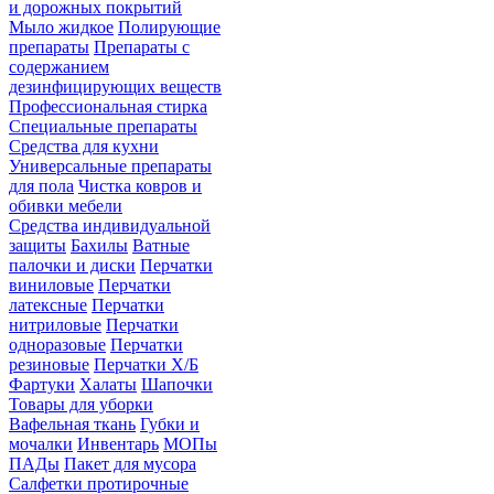
и дорожных покрытий
Мыло жидкое
Полирующие
препараты
Препараты с
содержанием
дезинфицирующих веществ
Профессиональная стирка
Специальные препараты
Средства для кухни
Универсальные препараты
для пола
Чистка ковров и
обивки мебели
Средства индивидуальной
защиты
Бахилы
Ватные
палочки и диски
Перчатки
виниловые
Перчатки
латексные
Перчатки
нитриловые
Перчатки
одноразовые
Перчатки
резиновые
Перчатки Х/Б
Фартуки
Халаты
Шапочки
Товары для уборки
Вафельная ткань
Губки и
мочалки
Инвентарь
МОПы
ПАДы
Пакет для мусора
Салфетки протирочные