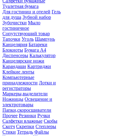
Салфетки бумажные
Туалетная бумага
Для гостиниц и отелей
Гель
для душа
Зубной набор
Зубочистки
Мыло
гостиничное
Сопутствующий товар
Тапочки
Уголь
Шампунь
Канцелярия
Батареки
Блокноты
Бумага А4
Диспенсеры
Калькулятор
Канцелярские ножи
Карандаши
Картриджи
Клейкие ленты
Компьютерные
принадлежности
Лотки и
регистраторы
Маркеры,выделители
Ножницы
Освещение и
электротовары
Папки,скоросшиватели
Прочее
Резинки
Ручки
Салфетки влажные
Скобы
Скотч
Скрепки
Степлеры
Стики
Тетрадь
Файлы