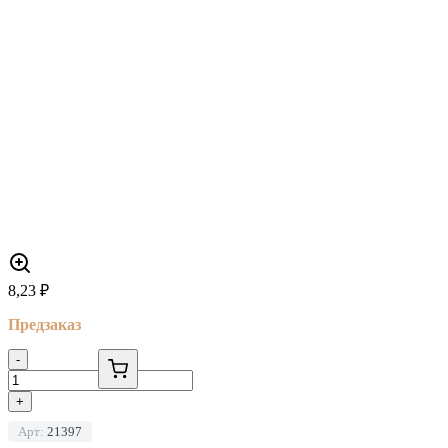
8,23
₽
Предзаказ
-
+
Арт:
21397