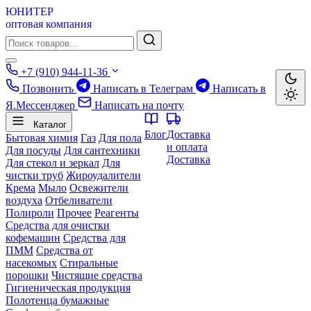
ЮНИТЕР
оптовая компания
+7 (910) 944-11-36
Позвонить
Написать в Телеграм
Написать в
Я.Мессенджер
Написать на почту
Каталог
Блог
Доставка
Бытовая химия
Газ
Для пола
и оплата
Для посуды
Для сантехники
Доставка
Для стекол и зеркал
Для
чистки труб
Жироудалители
Крема
Мыло
Освежители
воздуха
Отбеливатели
Полироли
Прочее
Реагенты
Средства для очистки
кофемашин
Средства для
ПММ
Средства от
насекомых
Стиральные
порошки
Чистящие средства
Гигиеническая продукция
Полотенца бумажные