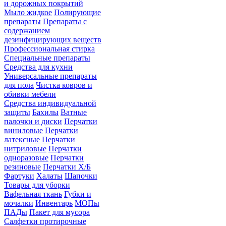
и дорожных покрытий
Мыло жидкое
Полирующие
препараты
Препараты с
содержанием
дезинфицирующих веществ
Профессиональная стирка
Специальные препараты
Средства для кухни
Универсальные препараты
для пола
Чистка ковров и
обивки мебели
Средства индивидуальной
защиты
Бахилы
Ватные
палочки и диски
Перчатки
виниловые
Перчатки
латексные
Перчатки
нитриловые
Перчатки
одноразовые
Перчатки
резиновые
Перчатки Х/Б
Фартуки
Халаты
Шапочки
Товары для уборки
Вафельная ткань
Губки и
мочалки
Инвентарь
МОПы
ПАДы
Пакет для мусора
Салфетки протирочные