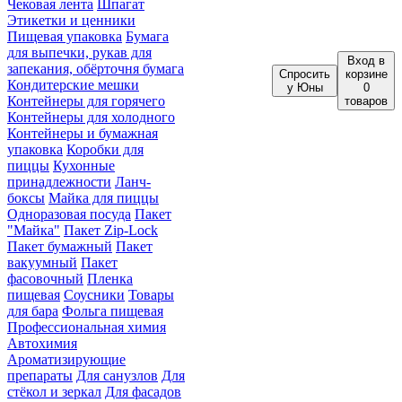
Чековая лента
Шпагат
Этикетки и ценники
Пищевая упаковка
Бумага
для выпечки, рукав для
Вход
в
запекания, обёрточня бумага
Спросить
корзине
Кондитерские мешки
у Юны
0
Контейнеры для горячего
товаров
Контейнеры для холодного
Контейнеры и бумажная
упаковка
Коробки для
пиццы
Кухонные
принадлежности
Ланч-
боксы
Майка для пиццы
Одноразовая посуда
Пакет
"Майка"
Пакет Zip-Lock
Пакет бумажный
Пакет
вакуумный
Пакет
фасовочный
Пленка
пищевая
Соусники
Товары
для бара
Фольга пищевая
Профессиональная химия
Автохимия
Ароматизирующие
препараты
Для санузлов
Для
стёкол и зеркал
Для фасадов