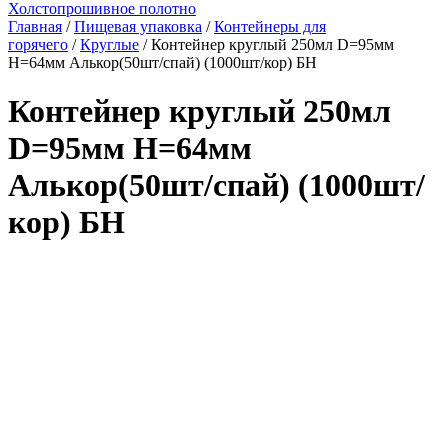
Холстопрошивное полотно
Главная
/
Пищевая упаковка
/
Контейнеры для
горячего
/
Круглые
/ Контейнер круглый 250мл D=95мм
H=64мм Алькор(50шт/спай) (1000шт/кор) БН
Контейнер круглый 250мл
D=95мм H=64мм
Алькор(50шт/спай) (1000шт/
кор) БН