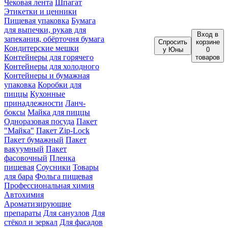
Чековая лента
Шпагат
Этикетки и ценники
Пищевая упаковка
Бумага
для выпечки, рукав для
Вход
в
запекания, обёрточня бумага
Спросить
корзине
Кондитерские мешки
у Юны
0
Контейнеры для горячего
товаров
Контейнеры для холодного
Контейнеры и бумажная
упаковка
Коробки для
пиццы
Кухонные
принадлежности
Ланч-
боксы
Майка для пиццы
Одноразовая посуда
Пакет
"Майка"
Пакет Zip-Lock
Пакет бумажный
Пакет
вакуумный
Пакет
фасовочный
Пленка
пищевая
Соусники
Товары
для бара
Фольга пищевая
Профессиональная химия
Автохимия
Ароматизирующие
препараты
Для санузлов
Для
стёкол и зеркал
Для фасадов