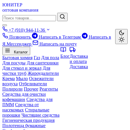
ЮНИТЕР
оптовая компания
+7 (910) 944-11-36
Позвонить
Написать в Телеграм
Написать в
Я.Мессенджер
Написать на почту
Каталог
Блог
Доставка
Бытовая химия
Газ
Для пола
и оплата
Для посуды
Для сантехники
Доставка
Для стекол и зеркал
Для
чистки труб
Жироудалители
Крема
Мыло
Освежители
воздуха
Отбеливатели
Полироли
Прочее
Реагенты
Средства для очистки
кофемашин
Средства для
ПММ
Средства от
насекомых
Стиральные
порошки
Чистящие средства
Гигиеническая продукция
Полотенца бумажные