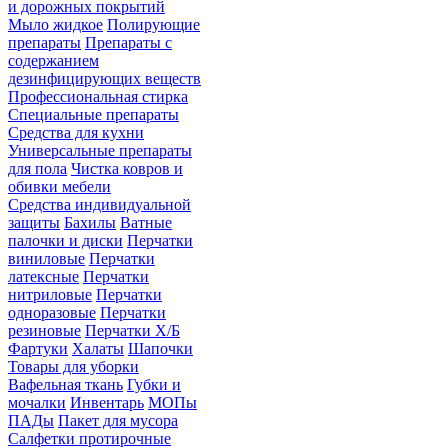
и дорожных покрытий
Мыло жидкое
Полирующие
препараты
Препараты с
содержанием
дезинфицирующих веществ
Профессиональная стирка
Специальные препараты
Средства для кухни
Универсальные препараты
для пола
Чистка ковров и
обивки мебели
Средства индивидуальной
защиты
Бахилы
Ватные
палочки и диски
Перчатки
виниловые
Перчатки
латексные
Перчатки
нитриловые
Перчатки
одноразовые
Перчатки
резиновые
Перчатки Х/Б
Фартуки
Халаты
Шапочки
Товары для уборки
Вафельная ткань
Губки и
мочалки
Инвентарь
МОПы
ПАДы
Пакет для мусора
Салфетки протирочные