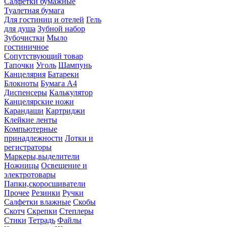
Салфетки бумажные
Туалетная бумага
Для гостиниц и отелей
Гель
для душа
Зубной набор
Зубочистки
Мыло
гостиничное
Сопутствующий товар
Тапочки
Уголь
Шампунь
Канцелярия
Батареки
Блокноты
Бумага А4
Диспенсеры
Калькулятор
Канцелярские ножи
Карандаши
Картриджи
Клейкие ленты
Компьютерные
принадлежности
Лотки и
регистраторы
Маркеры,выделители
Ножницы
Освещение и
электротовары
Папки,скоросшиватели
Прочее
Резинки
Ручки
Салфетки влажные
Скобы
Скотч
Скрепки
Степлеры
Стики
Тетрадь
Файлы