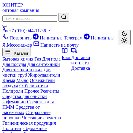
ЮНИТЕР
оптовая компания
+7 (910) 944-11-36
Позвонить
Написать в Телеграм
Написать в
Я.Мессенджер
Написать на почту
Каталог
Блог
Доставка
Бытовая химия
Газ
Для пола
и оплата
Для посуды
Для сантехники
Доставка
Для стекол и зеркал
Для
чистки труб
Жироудалители
Крема
Мыло
Освежители
воздуха
Отбеливатели
Полироли
Прочее
Реагенты
Средства для очистки
кофемашин
Средства для
ПММ
Средства от
насекомых
Стиральные
порошки
Чистящие средства
Гигиеническая продукция
Полотенца бумажные