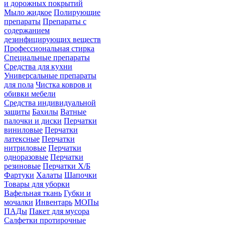
и дорожных покрытий
Мыло жидкое
Полирующие
препараты
Препараты с
содержанием
дезинфицирующих веществ
Профессиональная стирка
Специальные препараты
Средства для кухни
Универсальные препараты
для пола
Чистка ковров и
обивки мебели
Средства индивидуальной
защиты
Бахилы
Ватные
палочки и диски
Перчатки
виниловые
Перчатки
латексные
Перчатки
нитриловые
Перчатки
одноразовые
Перчатки
резиновые
Перчатки Х/Б
Фартуки
Халаты
Шапочки
Товары для уборки
Вафельная ткань
Губки и
мочалки
Инвентарь
МОПы
ПАДы
Пакет для мусора
Салфетки протирочные