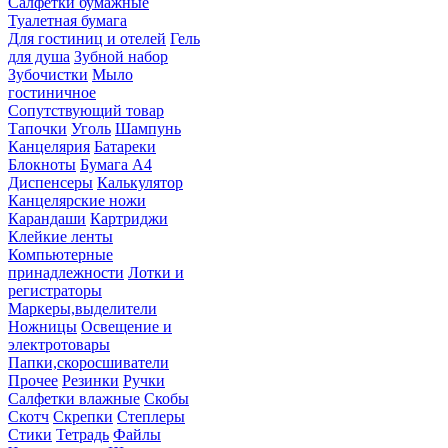
Салфетки бумажные
Туалетная бумага
Для гостиниц и отелей
Гель
для душа
Зубной набор
Зубочистки
Мыло
гостиничное
Сопутствующий товар
Тапочки
Уголь
Шампунь
Канцелярия
Батареки
Блокноты
Бумага А4
Диспенсеры
Калькулятор
Канцелярские ножи
Карандаши
Картриджи
Клейкие ленты
Компьютерные
принадлежности
Лотки и
регистраторы
Маркеры,выделители
Ножницы
Освещение и
электротовары
Папки,скоросшиватели
Прочее
Резинки
Ручки
Салфетки влажные
Скобы
Скотч
Скрепки
Степлеры
Стики
Тетрадь
Файлы