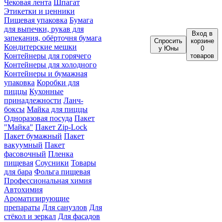
Чековая лента
Шпагат
Этикетки и ценники
Пищевая упаковка
Бумага
для выпечки, рукав для
Вход
в
запекания, обёрточня бумага
Спросить
корзине
Кондитерские мешки
у Юны
0
Контейнеры для горячего
товаров
Контейнеры для холодного
Контейнеры и бумажная
упаковка
Коробки для
пиццы
Кухонные
принадлежности
Ланч-
боксы
Майка для пиццы
Одноразовая посуда
Пакет
"Майка"
Пакет Zip-Lock
Пакет бумажный
Пакет
вакуумный
Пакет
фасовочный
Пленка
пищевая
Соусники
Товары
для бара
Фольга пищевая
Профессиональная химия
Автохимия
Ароматизирующие
препараты
Для санузлов
Для
стёкол и зеркал
Для фасадов