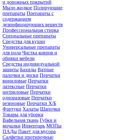
и дорожных покрытий
Мыло жидкое
Полирующие
препараты
Препараты с
содержанием
дезинфицирующих веществ
Профессиональная стирка
Специальные препараты
Средства для кухни
Универсальные препараты
для пола
Чистка ковров и
обивки мебели
Средства индивидуальной
защиты
Бахилы
Ватные
палочки и диски
Перчатки
виниловые
Перчатки
латексные
Перчатки
нитриловые
Перчатки
одноразовые
Перчатки
резиновые
Перчатки Х/Б
Фартуки
Халаты
Шапочки
Товары для уборки
Вафельная ткань
Губки и
мочалки
Инвентарь
МОПы
ПАДы
Пакет для мусора
Салфетки протирочные