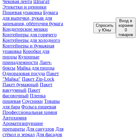
Чековая лента
Шпагат
Этикетки и ценники
Пищевая упаковка
Бумага
для выпечки, рукав для
Вход
в
запекания, обёрточня бумага
Спросить
корзине
Кондитерские мешки
у Юны
0
Контейнеры для горячего
товаров
Контейнеры для холодного
Контейнеры и бумажная
упаковка
Коробки для
пиццы
Кухонные
принадлежности
Ланч-
боксы
Майка для пиццы
Одноразовая посуда
Пакет
"Майка"
Пакет Zip-Lock
Пакет бумажный
Пакет
вакуумный
Пакет
фасовочный
Пленка
пищевая
Соусники
Товары
для бара
Фольга пищевая
Профессиональная химия
Автохимия
Ароматизирующие
препараты
Для санузлов
Для
стёкол и зеркал
Для фасадов