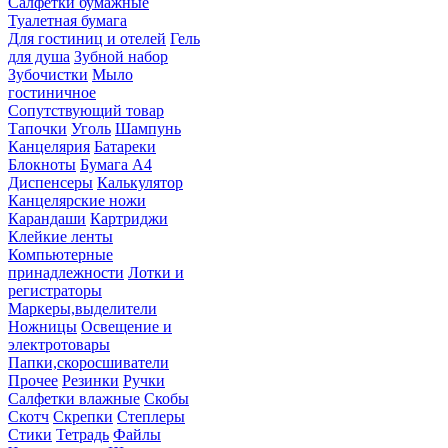
Салфетки бумажные
Туалетная бумага
Для гостиниц и отелей
Гель
для душа
Зубной набор
Зубочистки
Мыло
гостиничное
Сопутствующий товар
Тапочки
Уголь
Шампунь
Канцелярия
Батареки
Блокноты
Бумага А4
Диспенсеры
Калькулятор
Канцелярские ножи
Карандаши
Картриджи
Клейкие ленты
Компьютерные
принадлежности
Лотки и
регистраторы
Маркеры,выделители
Ножницы
Освещение и
электротовары
Папки,скоросшиватели
Прочее
Резинки
Ручки
Салфетки влажные
Скобы
Скотч
Скрепки
Степлеры
Стики
Тетрадь
Файлы