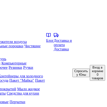
Блог
Доставка и
ежители воздуха
оплата
ьные порошки
Чистящие
Доставка
унь
ы
Компьютерные
очее
Резинки
Ручки
Вход
в
Спросить
корзине
у Юны
0
Контейнеры для холодного
товаров
осуда
Пакет "Майка"
Пакет
 покрытий
Мыло жидкое
аты
Средства для кухни
ловые
Перчатки