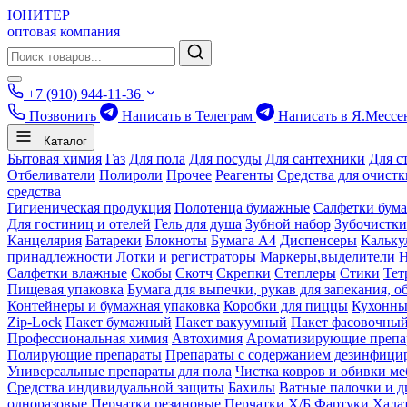
ЮНИТЕР
оптовая компания
+7 (910) 944-11-36
Позвонить
Написать в Телеграм
Написать в Я.Мессе
Каталог
Бытовая химия
Газ
Для пола
Для посуды
Для сантехники
Для с
Отбеливатели
Полироли
Прочее
Реагенты
Средства для очист
средства
Гигиеническая продукция
Полотенца бумажные
Салфетки бум
Для гостиниц и отелей
Гель для душа
Зубной набор
Зубочистки
Канцелярия
Батареки
Блокноты
Бумага А4
Диспенсеры
Кальку
принадлежности
Лотки и регистраторы
Маркеры,выделители
Салфетки влажные
Скобы
Скотч
Скрепки
Степлеры
Стики
Тет
Пищевая упаковка
Бумага для выпечки, рукав для запекания, о
Контейнеры и бумажная упаковка
Коробки для пиццы
Кухонны
Zip-Lock
Пакет бумажный
Пакет вакуумный
Пакет фасовочны
Профессиональная химия
Автохимия
Ароматизирующие препа
Полирующие препараты
Препараты с содержанием дезинфиц
Универсальные препараты для пола
Чистка ковров и обивки ме
Средства индивидуальной защиты
Бахилы
Ватные палочки и д
одноразовые
Перчатки резиновые
Перчатки Х/Б
Фартуки
Хала