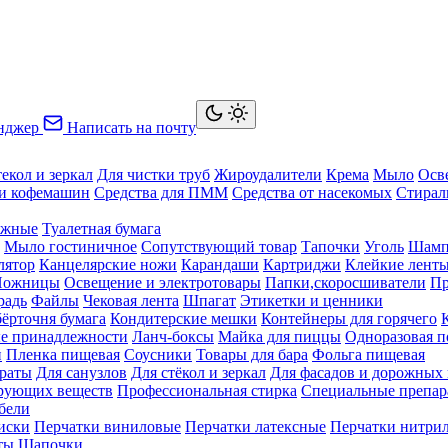
нджер
Написать на почту
текол и зеркал
Для чистки труб
Жироудалители
Крема
Мыло
Осв
ки кофемашин
Средства для ПММ
Средства от насекомых
Стирал
ажные
Туалетная бумага
Мыло гостиничное
Сопутствующий товар
Тапочки
Уголь
Шамп
лятор
Канцелярские ножи
Карандаши
Картриджи
Клейкие лент
Ножницы
Освещение и электротовары
Папки,скоросшиватели
Пр
радь
Файлы
Чековая лента
Шпагат
Этикетки и ценники
бёрточня бумага
Кондитерские мешки
Контейнеры для горячего
е принадлежности
Ланч-боксы
Майка для пиццы
Одноразовая п
й
Пленка пищевая
Соусники
Товары для бара
Фольга пищевая
раты
Для санузлов
Для стёкол и зеркал
Для фасадов и дорожных
ирующих веществ
Профессиональная стирка
Специальные препар
бели
иски
Перчатки виниловые
Перчатки латексные
Перчатки нитри
ты
Шапочки