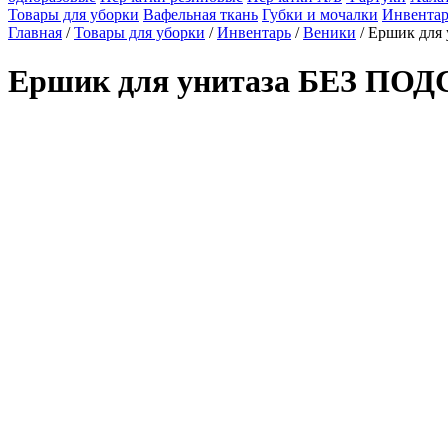
Товары для уборки
Вафельная ткань
Губки и мочалки
Инвентар
Главная
/
Товары для уборки
/
Инвентарь
/
Веники
/ Ершик для
Ершик для унитаза БЕЗ ПОД