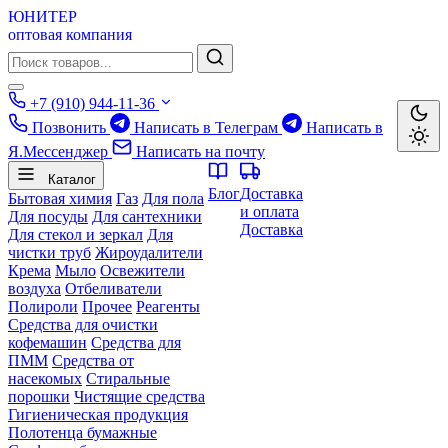
ЮНИТЕР
оптовая компания
+7 (910) 944-11-36
Позвонить
Написать в Телеграм
Написать в
Я.Мессенджер
Написать на почту
Каталог
Блог
Доставка
Бытовая химия
Газ
Для пола
и оплата
Для посуды
Для сантехники
Доставка
Для стекол и зеркал
Для
чистки труб
Жироудалители
Крема
Мыло
Освежители
воздуха
Отбеливатели
Полироли
Прочее
Реагенты
Средства для очистки
кофемашин
Средства для
ПММ
Средства от
насекомых
Стиральные
порошки
Чистящие средства
Гигиеническая продукция
Полотенца бумажные