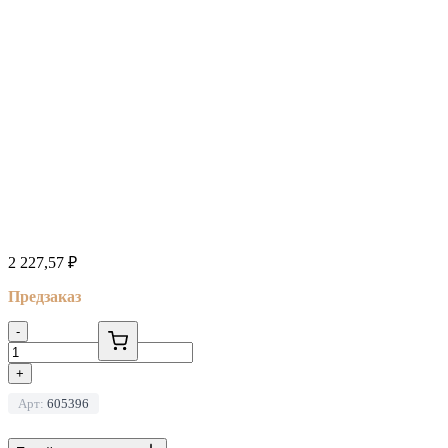
2 227,57
₽
Предзаказ
-
+
Арт:
605396