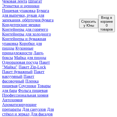
Чековая лента
Шпагат
Этикетки и ценники
Пищевая упаковка
Бумага
для выпечки, рукав для
Вход
в
запекания, обёрточня бумага
Спросить
корзине
Кондитерские мешки
у Юны
0
Контейнеры для горячего
товаров
Контейнеры для холодного
Контейнеры и бумажная
упаковка
Коробки для
пиццы
Кухонные
принадлежности
Ланч-
боксы
Майка для пиццы
Одноразовая посуда
Пакет
"Майка"
Пакет Zip-Lock
Пакет бумажный
Пакет
вакуумный
Пакет
фасовочный
Пленка
пищевая
Соусники
Товары
для бара
Фольга пищевая
Профессиональная химия
Автохимия
Ароматизирующие
препараты
Для санузлов
Для
стёкол и зеркал
Для фасадов