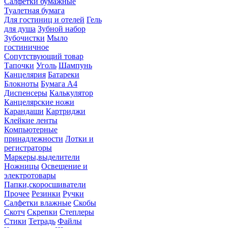
Салфетки бумажные
Туалетная бумага
Для гостиниц и отелей
Гель
для душа
Зубной набор
Зубочистки
Мыло
гостиничное
Сопутствующий товар
Тапочки
Уголь
Шампунь
Канцелярия
Батареки
Блокноты
Бумага А4
Диспенсеры
Калькулятор
Канцелярские ножи
Карандаши
Картриджи
Клейкие ленты
Компьютерные
принадлежности
Лотки и
регистраторы
Маркеры,выделители
Ножницы
Освещение и
электротовары
Папки,скоросшиватели
Прочее
Резинки
Ручки
Салфетки влажные
Скобы
Скотч
Скрепки
Степлеры
Стики
Тетрадь
Файлы