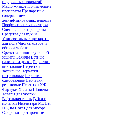
и дорожных покрытий
Мыло жидкое
Полирующие
препараты
Препараты с
содержанием
дезинфицирующих веществ
Профессиональная стирка
Специальные препараты
Средства для кухни
Универсальные препараты
для пола
Чистка ковров и
обивки мебели
Средства индивидуальной
защиты
Бахилы
Ватные
палочки и диски
Перчатки
виниловые
Перчатки
латексные
Перчатки
нитриловые
Перчатки
одноразовые
Перчатки
резиновые
Перчатки Х/Б
Фартуки
Халаты
Шапочки
Товары для уборки
Вафельная ткань
Губки и
мочалки
Инвентарь
МОПы
ПАДы
Пакет для мусора
Салфетки протирочные