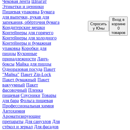
Чековая лента
Шпагат
Этикетки и ценники
Пищевая упаковка
Бумага
для выпечки, рукав для
Вход
в
запекания, обёрточня бумага
Спросить
корзине
Кондитерские мешки
у Юны
0
Контейнеры для горячего
товаров
Контейнеры для холодного
Контейнеры и бумажная
упаковка
Коробки для
пиццы
Кухонные
принадлежности
Ланч-
боксы
Майка для пиццы
Одноразовая посуда
Пакет
"Майка"
Пакет Zip-Lock
Пакет бумажный
Пакет
вакуумный
Пакет
фасовочный
Пленка
пищевая
Соусники
Товары
для бара
Фольга пищевая
Профессиональная химия
Автохимия
Ароматизирующие
препараты
Для санузлов
Для
стёкол и зеркал
Для фасадов