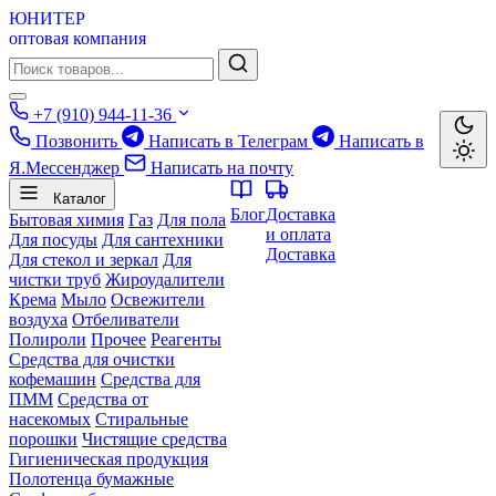
ЮНИТЕР
оптовая компания
+7 (910) 944-11-36
Позвонить
Написать в Телеграм
Написать в
Я.Мессенджер
Написать на почту
Каталог
Блог
Доставка
Бытовая химия
Газ
Для пола
и оплата
Для посуды
Для сантехники
Доставка
Для стекол и зеркал
Для
чистки труб
Жироудалители
Крема
Мыло
Освежители
воздуха
Отбеливатели
Полироли
Прочее
Реагенты
Средства для очистки
кофемашин
Средства для
ПММ
Средства от
насекомых
Стиральные
порошки
Чистящие средства
Гигиеническая продукция
Полотенца бумажные