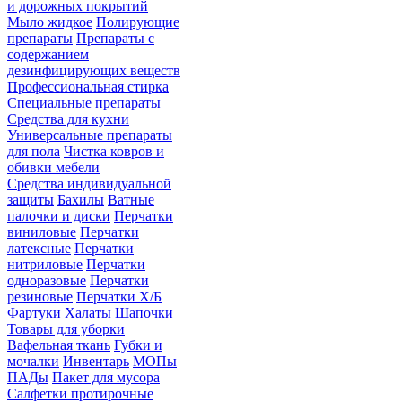
и дорожных покрытий
Мыло жидкое
Полирующие
препараты
Препараты с
содержанием
дезинфицирующих веществ
Профессиональная стирка
Специальные препараты
Средства для кухни
Универсальные препараты
для пола
Чистка ковров и
обивки мебели
Средства индивидуальной
защиты
Бахилы
Ватные
палочки и диски
Перчатки
виниловые
Перчатки
латексные
Перчатки
нитриловые
Перчатки
одноразовые
Перчатки
резиновые
Перчатки Х/Б
Фартуки
Халаты
Шапочки
Товары для уборки
Вафельная ткань
Губки и
мочалки
Инвентарь
МОПы
ПАДы
Пакет для мусора
Салфетки протирочные