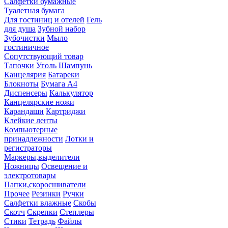
Салфетки бумажные
Туалетная бумага
Для гостиниц и отелей
Гель
для душа
Зубной набор
Зубочистки
Мыло
гостиничное
Сопутствующий товар
Тапочки
Уголь
Шампунь
Канцелярия
Батареки
Блокноты
Бумага А4
Диспенсеры
Калькулятор
Канцелярские ножи
Карандаши
Картриджи
Клейкие ленты
Компьютерные
принадлежности
Лотки и
регистраторы
Маркеры,выделители
Ножницы
Освещение и
электротовары
Папки,скоросшиватели
Прочее
Резинки
Ручки
Салфетки влажные
Скобы
Скотч
Скрепки
Степлеры
Стики
Тетрадь
Файлы