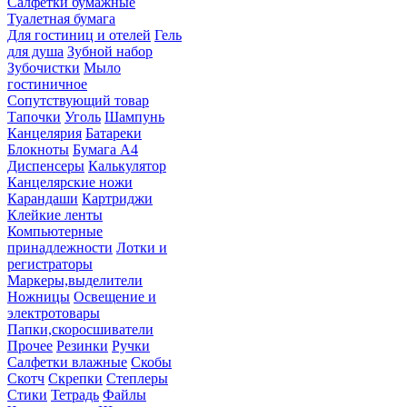
Салфетки бумажные
Туалетная бумага
Для гостиниц и отелей
Гель
для душа
Зубной набор
Зубочистки
Мыло
гостиничное
Сопутствующий товар
Тапочки
Уголь
Шампунь
Канцелярия
Батареки
Блокноты
Бумага А4
Диспенсеры
Калькулятор
Канцелярские ножи
Карандаши
Картриджи
Клейкие ленты
Компьютерные
принадлежности
Лотки и
регистраторы
Маркеры,выделители
Ножницы
Освещение и
электротовары
Папки,скоросшиватели
Прочее
Резинки
Ручки
Салфетки влажные
Скобы
Скотч
Скрепки
Степлеры
Стики
Тетрадь
Файлы