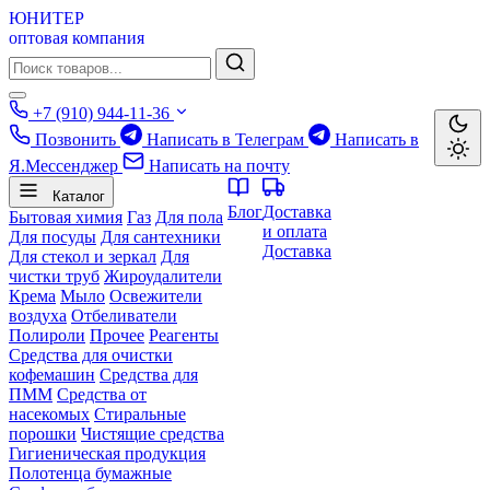
ЮНИТЕР
оптовая компания
+7 (910) 944-11-36
Позвонить
Написать в Телеграм
Написать в
Я.Мессенджер
Написать на почту
Каталог
Блог
Доставка
Бытовая химия
Газ
Для пола
и оплата
Для посуды
Для сантехники
Доставка
Для стекол и зеркал
Для
чистки труб
Жироудалители
Крема
Мыло
Освежители
воздуха
Отбеливатели
Полироли
Прочее
Реагенты
Средства для очистки
кофемашин
Средства для
ПММ
Средства от
насекомых
Стиральные
порошки
Чистящие средства
Гигиеническая продукция
Полотенца бумажные