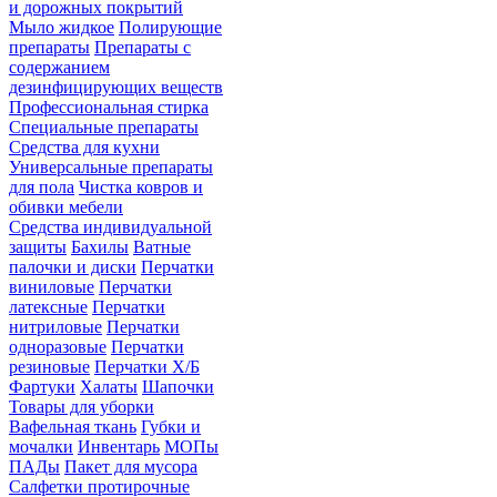
и дорожных покрытий
Мыло жидкое
Полирующие
препараты
Препараты с
содержанием
дезинфицирующих веществ
Профессиональная стирка
Специальные препараты
Средства для кухни
Универсальные препараты
для пола
Чистка ковров и
обивки мебели
Средства индивидуальной
защиты
Бахилы
Ватные
палочки и диски
Перчатки
виниловые
Перчатки
латексные
Перчатки
нитриловые
Перчатки
одноразовые
Перчатки
резиновые
Перчатки Х/Б
Фартуки
Халаты
Шапочки
Товары для уборки
Вафельная ткань
Губки и
мочалки
Инвентарь
МОПы
ПАДы
Пакет для мусора
Салфетки протирочные