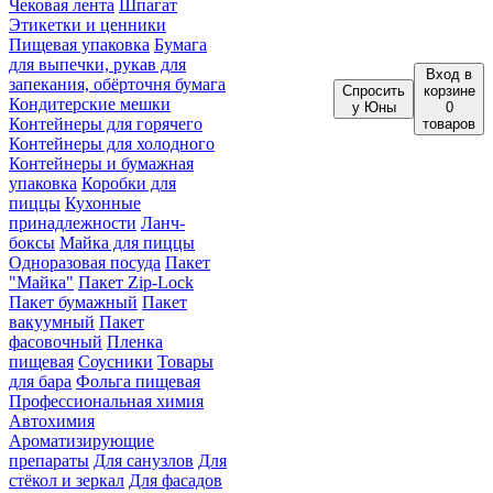
Чековая лента
Шпагат
Этикетки и ценники
Пищевая упаковка
Бумага
для выпечки, рукав для
Вход
в
запекания, обёрточня бумага
Спросить
корзине
Кондитерские мешки
у Юны
0
Контейнеры для горячего
товаров
Контейнеры для холодного
Контейнеры и бумажная
упаковка
Коробки для
пиццы
Кухонные
принадлежности
Ланч-
боксы
Майка для пиццы
Одноразовая посуда
Пакет
"Майка"
Пакет Zip-Lock
Пакет бумажный
Пакет
вакуумный
Пакет
фасовочный
Пленка
пищевая
Соусники
Товары
для бара
Фольга пищевая
Профессиональная химия
Автохимия
Ароматизирующие
препараты
Для санузлов
Для
стёкол и зеркал
Для фасадов