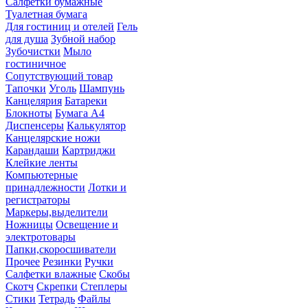
Салфетки бумажные
Туалетная бумага
Для гостиниц и отелей
Гель
для душа
Зубной набор
Зубочистки
Мыло
гостиничное
Сопутствующий товар
Тапочки
Уголь
Шампунь
Канцелярия
Батареки
Блокноты
Бумага А4
Диспенсеры
Калькулятор
Канцелярские ножи
Карандаши
Картриджи
Клейкие ленты
Компьютерные
принадлежности
Лотки и
регистраторы
Маркеры,выделители
Ножницы
Освещение и
электротовары
Папки,скоросшиватели
Прочее
Резинки
Ручки
Салфетки влажные
Скобы
Скотч
Скрепки
Степлеры
Стики
Тетрадь
Файлы