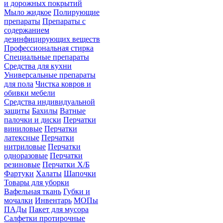
и дорожных покрытий
Мыло жидкое
Полирующие
препараты
Препараты с
содержанием
дезинфицирующих веществ
Профессиональная стирка
Специальные препараты
Средства для кухни
Универсальные препараты
для пола
Чистка ковров и
обивки мебели
Средства индивидуальной
защиты
Бахилы
Ватные
палочки и диски
Перчатки
виниловые
Перчатки
латексные
Перчатки
нитриловые
Перчатки
одноразовые
Перчатки
резиновые
Перчатки Х/Б
Фартуки
Халаты
Шапочки
Товары для уборки
Вафельная ткань
Губки и
мочалки
Инвентарь
МОПы
ПАДы
Пакет для мусора
Салфетки протирочные