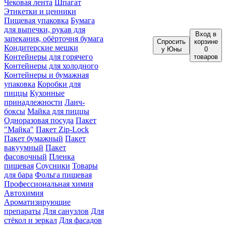
Чековая лента
Шпагат
Этикетки и ценники
Пищевая упаковка
Бумага
для выпечки, рукав для
Вход
в
запекания, обёрточня бумага
Спросить
корзине
Кондитерские мешки
у Юны
0
Контейнеры для горячего
товаров
Контейнеры для холодного
Контейнеры и бумажная
упаковка
Коробки для
пиццы
Кухонные
принадлежности
Ланч-
боксы
Майка для пиццы
Одноразовая посуда
Пакет
"Майка"
Пакет Zip-Lock
Пакет бумажный
Пакет
вакуумный
Пакет
фасовочный
Пленка
пищевая
Соусники
Товары
для бара
Фольга пищевая
Профессиональная химия
Автохимия
Ароматизирующие
препараты
Для санузлов
Для
стёкол и зеркал
Для фасадов