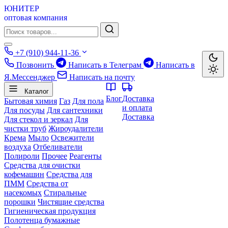
ЮНИТЕР
оптовая компания
+7 (910) 944-11-36
Позвонить
Написать в Телеграм
Написать в
Я.Мессенджер
Написать на почту
Каталог
Блог
Доставка
Бытовая химия
Газ
Для пола
и оплата
Для посуды
Для сантехники
Доставка
Для стекол и зеркал
Для
чистки труб
Жироудалители
Крема
Мыло
Освежители
воздуха
Отбеливатели
Полироли
Прочее
Реагенты
Средства для очистки
кофемашин
Средства для
ПММ
Средства от
насекомых
Стиральные
порошки
Чистящие средства
Гигиеническая продукция
Полотенца бумажные