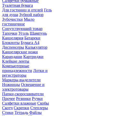
Салфетки бумажные
Туалетная бумага
Для гостиниц и отелей
Гель
для душа
Зубной набор
Зубочистки
Мыло
гостиничное
Сопутствующий товар
Тапочки
Уголь
Шампунь
Канцелярия
Батареки
Блокноты
Бумага А4
Диспенсеры
Калькулятор
Канцелярские ножи
Карандаши
Картриджи
Клейкие ленты
Компьютерные
принадлежности
Лотки и
регистраторы
Маркеры,выделители
Ножницы
Освещение и
электротовары
Папки,скоросшиватели
Прочее
Резинки
Ручки
Салфетки влажные
Скобы
Скотч
Скрепки
Степлеры
Стики
Тетрадь
Файлы