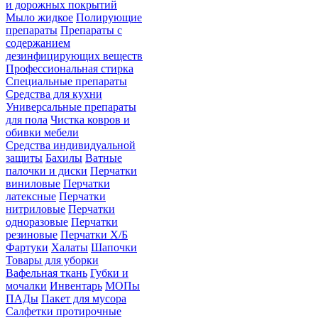
и дорожных покрытий
Мыло жидкое
Полирующие
препараты
Препараты с
содержанием
дезинфицирующих веществ
Профессиональная стирка
Специальные препараты
Средства для кухни
Универсальные препараты
для пола
Чистка ковров и
обивки мебели
Средства индивидуальной
защиты
Бахилы
Ватные
палочки и диски
Перчатки
виниловые
Перчатки
латексные
Перчатки
нитриловые
Перчатки
одноразовые
Перчатки
резиновые
Перчатки Х/Б
Фартуки
Халаты
Шапочки
Товары для уборки
Вафельная ткань
Губки и
мочалки
Инвентарь
МОПы
ПАДы
Пакет для мусора
Салфетки протирочные