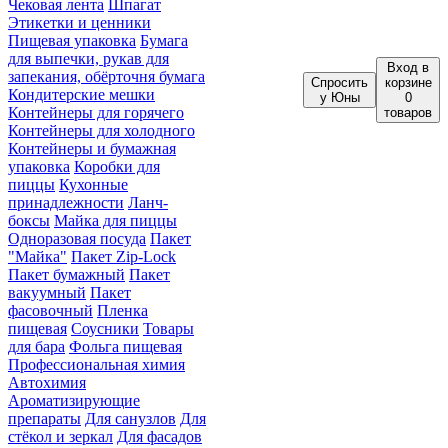
Чековая лента
Шпагат
Этикетки и ценники
Пищевая упаковка
Бумага
для выпечки, рукав для
Вход
в
запекания, обёрточня бумага
Спросить
корзине
Кондитерские мешки
у Юны
0
Контейнеры для горячего
товаров
Контейнеры для холодного
Контейнеры и бумажная
упаковка
Коробки для
пиццы
Кухонные
принадлежности
Ланч-
боксы
Майка для пиццы
Одноразовая посуда
Пакет
"Майка"
Пакет Zip-Lock
Пакет бумажный
Пакет
вакуумный
Пакет
фасовочный
Пленка
пищевая
Соусники
Товары
для бара
Фольга пищевая
Профессиональная химия
Автохимия
Ароматизирующие
препараты
Для санузлов
Для
стёкол и зеркал
Для фасадов