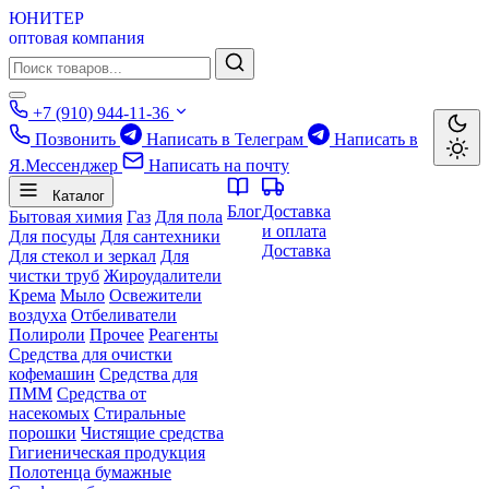
ЮНИТЕР
оптовая компания
+7 (910) 944-11-36
Позвонить
Написать в Телеграм
Написать в
Я.Мессенджер
Написать на почту
Каталог
Блог
Доставка
Бытовая химия
Газ
Для пола
и оплата
Для посуды
Для сантехники
Доставка
Для стекол и зеркал
Для
чистки труб
Жироудалители
Крема
Мыло
Освежители
воздуха
Отбеливатели
Полироли
Прочее
Реагенты
Средства для очистки
кофемашин
Средства для
ПММ
Средства от
насекомых
Стиральные
порошки
Чистящие средства
Гигиеническая продукция
Полотенца бумажные