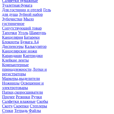
Салфетки бумажные
Туалетная бумага
Для гостиниц и отелей
Гель
для душа
Зубной набор
Зубочистки
Мыло
гостиничное
Сопутствующий товар
Тапочки
Уголь
Шампунь
Канцелярия
Батареки
Блокноты
Бумага А4
Диспенсеры
Калькулятор
Канцелярские ножи
Карандаши
Картриджи
Клейкие ленты
Компьютерные
принадлежности
Лотки и
регистраторы
Маркеры,выделители
Ножницы
Освещение и
электротовары
Папки,скоросшиватели
Прочее
Резинки
Ручки
Салфетки влажные
Скобы
Скотч
Скрепки
Степлеры
Стики
Тетрадь
Файлы