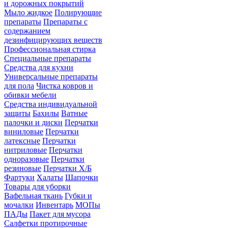
и дорожных покрытий
Мыло жидкое
Полирующие
препараты
Препараты с
содержанием
дезинфицирующих веществ
Профессиональная стирка
Специальные препараты
Средства для кухни
Универсальные препараты
для пола
Чистка ковров и
обивки мебели
Средства индивидуальной
защиты
Бахилы
Ватные
палочки и диски
Перчатки
виниловые
Перчатки
латексные
Перчатки
нитриловые
Перчатки
одноразовые
Перчатки
резиновые
Перчатки Х/Б
Фартуки
Халаты
Шапочки
Товары для уборки
Вафельная ткань
Губки и
мочалки
Инвентарь
МОПы
ПАДы
Пакет для мусора
Салфетки протирочные