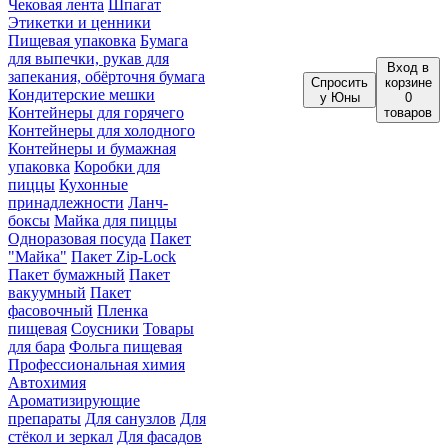
Чековая лента
Шпагат
Этикетки и ценники
Пищевая упаковка
Бумага
для выпечки, рукав для
Вход
в
запекания, обёрточня бумага
Спросить
корзине
Кондитерские мешки
у Юны
0
Контейнеры для горячего
товаров
Контейнеры для холодного
Контейнеры и бумажная
упаковка
Коробки для
пиццы
Кухонные
принадлежности
Ланч-
боксы
Майка для пиццы
Одноразовая посуда
Пакет
"Майка"
Пакет Zip-Lock
Пакет бумажный
Пакет
вакуумный
Пакет
фасовочный
Пленка
пищевая
Соусники
Товары
для бара
Фольга пищевая
Профессиональная химия
Автохимия
Ароматизирующие
препараты
Для санузлов
Для
стёкол и зеркал
Для фасадов