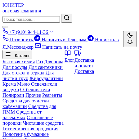
ЮНИТЕР
оптовая компания
+7 (910) 944-11-36
Позвонить
Написать в Телеграм
Написать в
Я.Мессенджер
Написать на почту
Каталог
Блог
Доставка
Бытовая химия
Газ
Для пола
и оплата
Для посуды
Для сантехники
Доставка
Для стекол и зеркал
Для
чистки труб
Жироудалители
Крема
Мыло
Освежители
воздуха
Отбеливатели
Полироли
Прочее
Реагенты
Средства для очистки
кофемашин
Средства для
ПММ
Средства от
насекомых
Стиральные
порошки
Чистящие средства
Гигиеническая продукция
Полотенца бумажные