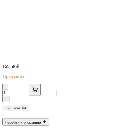
165,58
₽
Предзаказ
-
+
Арт:
454104
Перейти к описанию