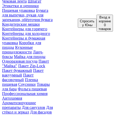
Чековая лента
Шпагат
Этикетки и ценники
Пищевая упаковка
Бумага
для выпечки, рукав для
Вход
в
запекания, обёрточня бумага
Спросить
корзине
Кондитерские мешки
у Юны
0
Контейнеры для горячего
товаров
Контейнеры для холодного
Контейнеры и бумажная
упаковка
Коробки для
пиццы
Кухонные
принадлежности
Ланч-
боксы
Майка для пиццы
Одноразовая посуда
Пакет
"Майка"
Пакет Zip-Lock
Пакет бумажный
Пакет
вакуумный
Пакет
фасовочный
Пленка
пищевая
Соусники
Товары
для бара
Фольга пищевая
Профессиональная химия
Автохимия
Ароматизирующие
препараты
Для санузлов
Для
стёкол и зеркал
Для фасадов