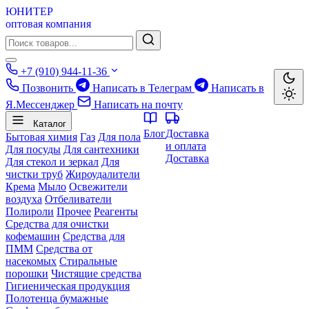
ЮНИТЕР
оптовая компания
+7 (910) 944-11-36
Позвонить
Написать в Телеграм
Написать в
Я.Мессенджер
Написать на почту
Каталог
Блог
Доставка
Бытовая химия
Газ
Для пола
и оплата
Для посуды
Для сантехники
Доставка
Для стекол и зеркал
Для
чистки труб
Жироудалители
Крема
Мыло
Освежители
воздуха
Отбеливатели
Полироли
Прочее
Реагенты
Средства для очистки
кофемашин
Средства для
ПММ
Средства от
насекомых
Стиральные
порошки
Чистящие средства
Гигиеническая продукция
Полотенца бумажные