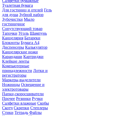
Салфетки бумажные
Туалетная бумага
Для гостиниц и отелей
Гель
для душа
Зубной набор
Зубочистки
Мыло
гостиничное
Сопутствующий товар
Тапочки
Уголь
Шампунь
Канцелярия
Батареки
Блокноты
Бумага А4
Диспенсеры
Калькулятор
Канцелярские ножи
Карандаши
Картриджи
Клейкие ленты
Компьютерные
принадлежности
Лотки и
регистраторы
Маркеры,выделители
Ножницы
Освещение и
электротовары
Папки,скоросшиватели
Прочее
Резинки
Ручки
Салфетки влажные
Скобы
Скотч
Скрепки
Степлеры
Стики
Тетрадь
Файлы