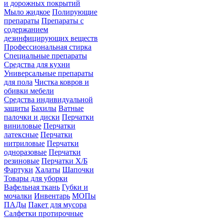
и дорожных покрытий
Мыло жидкое
Полирующие
препараты
Препараты с
содержанием
дезинфицирующих веществ
Профессиональная стирка
Специальные препараты
Средства для кухни
Универсальные препараты
для пола
Чистка ковров и
обивки мебели
Средства индивидуальной
защиты
Бахилы
Ватные
палочки и диски
Перчатки
виниловые
Перчатки
латексные
Перчатки
нитриловые
Перчатки
одноразовые
Перчатки
резиновые
Перчатки Х/Б
Фартуки
Халаты
Шапочки
Товары для уборки
Вафельная ткань
Губки и
мочалки
Инвентарь
МОПы
ПАДы
Пакет для мусора
Салфетки протирочные