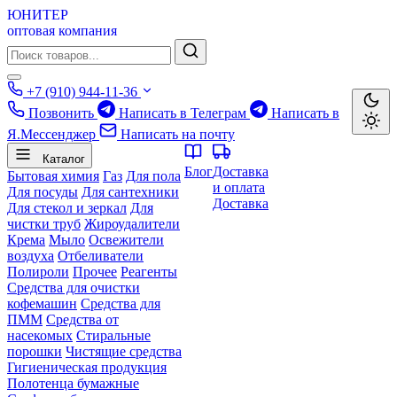
ЮНИТЕР
оптовая компания
+7 (910) 944-11-36
Позвонить
Написать в Телеграм
Написать в
Я.Мессенджер
Написать на почту
Каталог
Блог
Доставка
Бытовая химия
Газ
Для пола
и оплата
Для посуды
Для сантехники
Доставка
Для стекол и зеркал
Для
чистки труб
Жироудалители
Крема
Мыло
Освежители
воздуха
Отбеливатели
Полироли
Прочее
Реагенты
Средства для очистки
кофемашин
Средства для
ПММ
Средства от
насекомых
Стиральные
порошки
Чистящие средства
Гигиеническая продукция
Полотенца бумажные