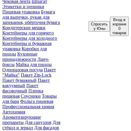
Чековая лента
Шпагат
Этикетки и ценники
Пищевая упаковка
Бумага
для выпечки, рукав для
Вход
в
запекания, обёрточня бумага
Спросить
корзине
Кондитерские мешки
у Юны
0
Контейнеры для горячего
товаров
Контейнеры для холодного
Контейнеры и бумажная
упаковка
Коробки для
пиццы
Кухонные
принадлежности
Ланч-
боксы
Майка для пиццы
Одноразовая посуда
Пакет
"Майка"
Пакет Zip-Lock
Пакет бумажный
Пакет
вакуумный
Пакет
фасовочный
Пленка
пищевая
Соусники
Товары
для бара
Фольга пищевая
Профессиональная химия
Автохимия
Ароматизирующие
препараты
Для санузлов
Для
стёкол и зеркал
Для фасадов