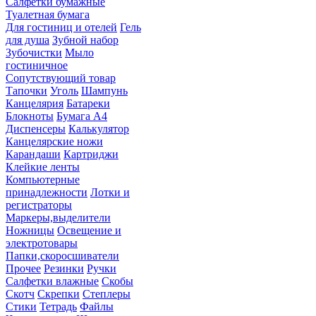
Салфетки бумажные
Туалетная бумага
Для гостиниц и отелей
Гель
для душа
Зубной набор
Зубочистки
Мыло
гостиничное
Сопутствующий товар
Тапочки
Уголь
Шампунь
Канцелярия
Батареки
Блокноты
Бумага А4
Диспенсеры
Калькулятор
Канцелярские ножи
Карандаши
Картриджи
Клейкие ленты
Компьютерные
принадлежности
Лотки и
регистраторы
Маркеры,выделители
Ножницы
Освещение и
электротовары
Папки,скоросшиватели
Прочее
Резинки
Ручки
Салфетки влажные
Скобы
Скотч
Скрепки
Степлеры
Стики
Тетрадь
Файлы