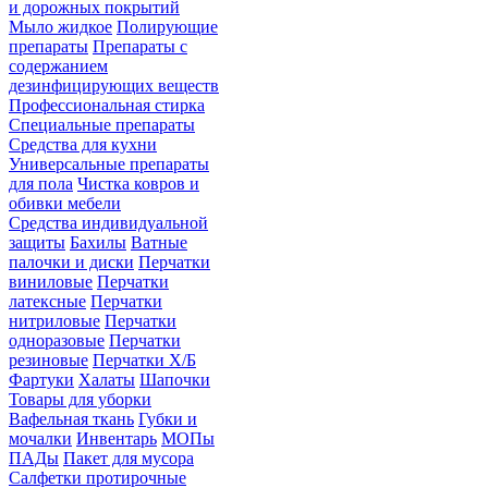
и дорожных покрытий
Мыло жидкое
Полирующие
препараты
Препараты с
содержанием
дезинфицирующих веществ
Профессиональная стирка
Специальные препараты
Средства для кухни
Универсальные препараты
для пола
Чистка ковров и
обивки мебели
Средства индивидуальной
защиты
Бахилы
Ватные
палочки и диски
Перчатки
виниловые
Перчатки
латексные
Перчатки
нитриловые
Перчатки
одноразовые
Перчатки
резиновые
Перчатки Х/Б
Фартуки
Халаты
Шапочки
Товары для уборки
Вафельная ткань
Губки и
мочалки
Инвентарь
МОПы
ПАДы
Пакет для мусора
Салфетки протирочные