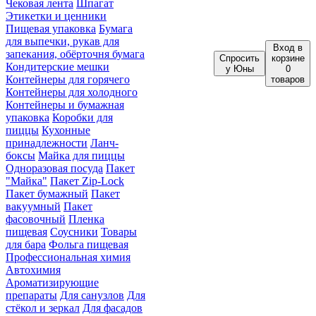
Чековая лента
Шпагат
Этикетки и ценники
Пищевая упаковка
Бумага
для выпечки, рукав для
Вход
в
запекания, обёрточня бумага
Спросить
корзине
Кондитерские мешки
у Юны
0
Контейнеры для горячего
товаров
Контейнеры для холодного
Контейнеры и бумажная
упаковка
Коробки для
пиццы
Кухонные
принадлежности
Ланч-
боксы
Майка для пиццы
Одноразовая посуда
Пакет
"Майка"
Пакет Zip-Lock
Пакет бумажный
Пакет
вакуумный
Пакет
фасовочный
Пленка
пищевая
Соусники
Товары
для бара
Фольга пищевая
Профессиональная химия
Автохимия
Ароматизирующие
препараты
Для санузлов
Для
стёкол и зеркал
Для фасадов