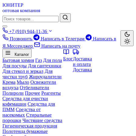
ЮНИТЕР
оптовая компания
+7 (910) 944-11-36
Позвонить
Написать в Телеграм
Написать в
Я.Мессенджер
Написать на почту
Каталог
Блог
Доставка
Бытовая химия
Газ
Для пола
и оплата
Для посуды
Для сантехники
Доставка
Для стекол и зеркал
Для
чистки труб
Жироудалители
Крема
Мыло
Освежители
воздуха
Отбеливатели
Полироли
Прочее
Реагенты
Средства для очистки
кофемашин
Средства для
ПММ
Средства от
насекомых
Стиральные
порошки
Чистящие средства
Гигиеническая продукция
Полотенца бумажные