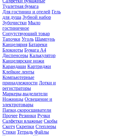
Салфетки бумажные
Туалетная бумага
Для гостиниц и отелей
Гель
для душа
Зубной набор
Зубочистки
Мыло
гостиничное
Сопутствующий товар
Тапочки
Уголь
Шампунь
Канцелярия
Батареки
Блокноты
Бумага А4
Диспенсеры
Калькулятор
Канцелярские ножи
Карандаши
Картриджи
Клейкие ленты
Компьютерные
принадлежности
Лотки и
регистраторы
Маркеры,выделители
Ножницы
Освещение и
электротовары
Папки,скоросшиватели
Прочее
Резинки
Ручки
Салфетки влажные
Скобы
Скотч
Скрепки
Степлеры
Стики
Тетрадь
Файлы