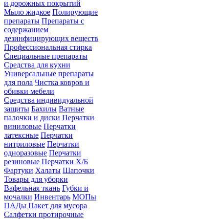
и дорожных покрытий
Мыло жидкое
Полирующие
препараты
Препараты с
содержанием
дезинфицирующих веществ
Профессиональная стирка
Специальные препараты
Средства для кухни
Универсальные препараты
для пола
Чистка ковров и
обивки мебели
Средства индивидуальной
защиты
Бахилы
Ватные
палочки и диски
Перчатки
виниловые
Перчатки
латексные
Перчатки
нитриловые
Перчатки
одноразовые
Перчатки
резиновые
Перчатки Х/Б
Фартуки
Халаты
Шапочки
Товары для уборки
Вафельная ткань
Губки и
мочалки
Инвентарь
МОПы
ПАДы
Пакет для мусора
Салфетки протирочные