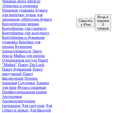
Чековая лента
Шпагат
Этикетки и ценники
Пищевая упаковка
Бумага
для выпечки, рукав для
Вход
в
запекания, обёрточня бумага
Спросить
корзине
Кондитерские мешки
у Юны
0
Контейнеры для горячего
товаров
Контейнеры для холодного
Контейнеры и бумажная
упаковка
Коробки для
пиццы
Кухонные
принадлежности
Ланч-
боксы
Майка для пиццы
Одноразовая посуда
Пакет
"Майка"
Пакет Zip-Lock
Пакет бумажный
Пакет
вакуумный
Пакет
фасовочный
Пленка
пищевая
Соусники
Товары
для бара
Фольга пищевая
Профессиональная химия
Автохимия
Ароматизирующие
препараты
Для санузлов
Для
стёкол и зеркал
Для фасадов