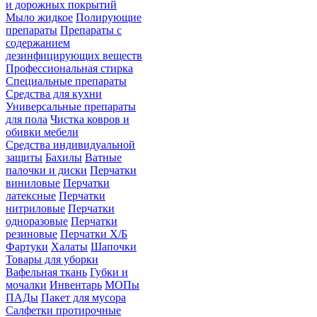
и дорожных покрытий
Мыло жидкое
Полирующие
препараты
Препараты с
содержанием
дезинфицирующих веществ
Профессиональная стирка
Специальные препараты
Средства для кухни
Универсальные препараты
для пола
Чистка ковров и
обивки мебели
Средства индивидуальной
защиты
Бахилы
Ватные
палочки и диски
Перчатки
виниловые
Перчатки
латексные
Перчатки
нитриловые
Перчатки
одноразовые
Перчатки
резиновые
Перчатки Х/Б
Фартуки
Халаты
Шапочки
Товары для уборки
Вафельная ткань
Губки и
мочалки
Инвентарь
МОПы
ПАДы
Пакет для мусора
Салфетки протирочные