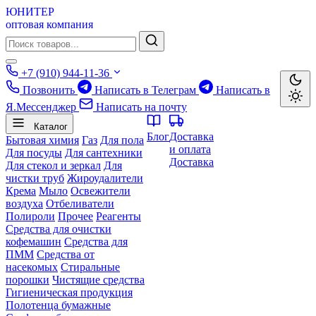
ЮНИТЕР
оптовая компания
+7 (910) 944-11-36
Позвонить
Написать в Телеграм
Написать в
Я.Мессенджер
Написать на почту
Каталог
Блог
Доставка
Бытовая химия
Газ
Для пола
и оплата
Для посуды
Для сантехники
Доставка
Для стекол и зеркал
Для
чистки труб
Жироудалители
Крема
Мыло
Освежители
воздуха
Отбеливатели
Полироли
Прочее
Реагенты
Средства для очистки
кофемашин
Средства для
ПММ
Средства от
насекомых
Стиральные
порошки
Чистящие средства
Гигиеническая продукция
Полотенца бумажные