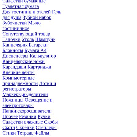
Салфетки бумажные
Туалетная бумага
Для гостиниц и отелей
Гель
для душа
Зубной набор
Зубочистки
Мыло
гостиничное
Сопутствующий товар
Тапочки
Уголь
Шампунь
Канцелярия
Батареки
Блокноты
Бумага А4
Диспенсеры
Калькулятор
Канцелярские ножи
Карандаши
Картриджи
Клейкие ленты
Компьютерные
принадлежности
Лотки и
регистраторы
Маркеры,выделители
Ножницы
Освещение и
электротовары
Папки,скоросшиватели
Прочее
Резинки
Ручки
Салфетки влажные
Скобы
Скотч
Скрепки
Степлеры
Стики
Тетрадь
Файлы