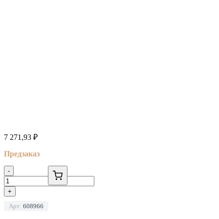
7 271,93
₽
Предзаказ
-
+
Арт:
608966