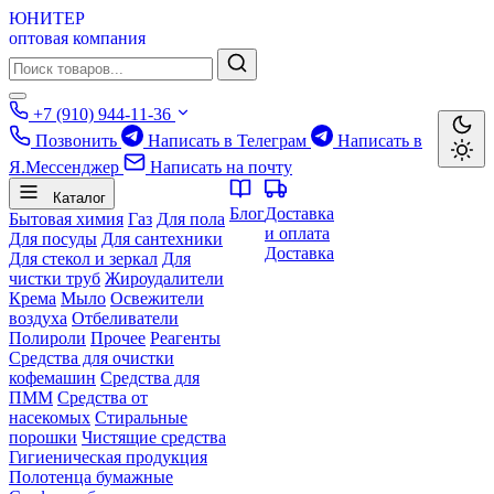
ЮНИТЕР
оптовая компания
+7 (910) 944-11-36
Позвонить
Написать в Телеграм
Написать в
Я.Мессенджер
Написать на почту
Каталог
Блог
Доставка
Бытовая химия
Газ
Для пола
и оплата
Для посуды
Для сантехники
Доставка
Для стекол и зеркал
Для
чистки труб
Жироудалители
Крема
Мыло
Освежители
воздуха
Отбеливатели
Полироли
Прочее
Реагенты
Средства для очистки
кофемашин
Средства для
ПММ
Средства от
насекомых
Стиральные
порошки
Чистящие средства
Гигиеническая продукция
Полотенца бумажные