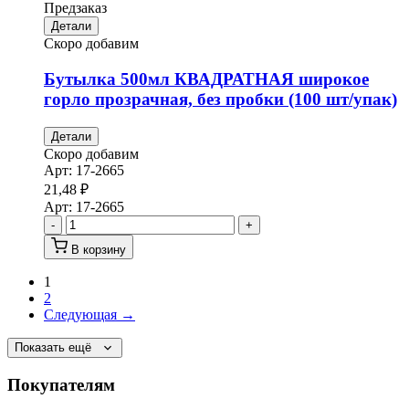
Предзаказ
Детали
Скоро добавим
Бутылка 500мл КВАДРАТНАЯ широкое
горло прозрачная, без пробки (100 шт/упак)
Детали
Скоро добавим
Арт:
17-2665
21,48
₽
Арт:
17-2665
-
+
В корзину
1
2
Следующая →
Показать ещё
Покупателям