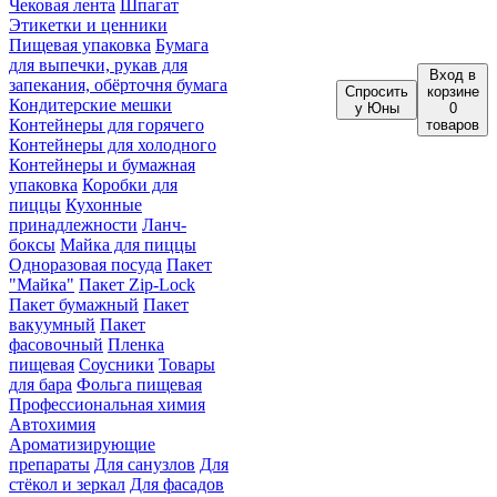
Чековая лента
Шпагат
Этикетки и ценники
Пищевая упаковка
Бумага
для выпечки, рукав для
Вход
в
запекания, обёрточня бумага
Спросить
корзине
Кондитерские мешки
у Юны
0
Контейнеры для горячего
товаров
Контейнеры для холодного
Контейнеры и бумажная
упаковка
Коробки для
пиццы
Кухонные
принадлежности
Ланч-
боксы
Майка для пиццы
Одноразовая посуда
Пакет
"Майка"
Пакет Zip-Lock
Пакет бумажный
Пакет
вакуумный
Пакет
фасовочный
Пленка
пищевая
Соусники
Товары
для бара
Фольга пищевая
Профессиональная химия
Автохимия
Ароматизирующие
препараты
Для санузлов
Для
стёкол и зеркал
Для фасадов