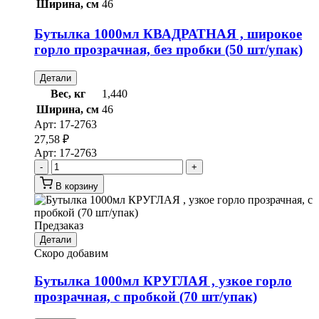
Ширина, см
46
Бутылка 1000мл КВАДРАТНАЯ , широкое
горло прозрачная, без пробки (50 шт/упак)
Детали
Вес, кг
1,440
Ширина, см
46
Арт:
17-2763
27,58
₽
Арт:
17-2763
-
+
В корзину
Предзаказ
Детали
Скоро добавим
Бутылка 1000мл КРУГЛАЯ , узкое горло
прозрачная, с пробкой (70 шт/упак)