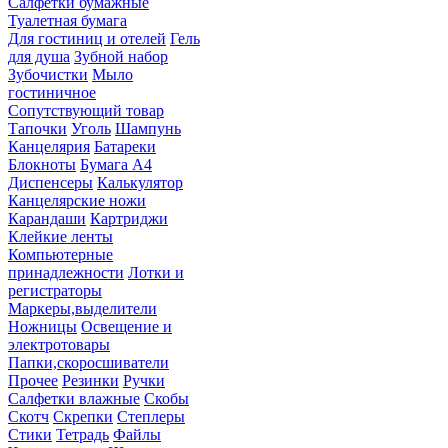
Салфетки бумажные
Туалетная бумага
Для гостиниц и отелей
Гель
для душа
Зубной набор
Зубочистки
Мыло
гостиничное
Сопутствующий товар
Тапочки
Уголь
Шампунь
Канцелярия
Батареки
Блокноты
Бумага А4
Диспенсеры
Калькулятор
Канцелярские ножи
Карандаши
Картриджи
Клейкие ленты
Компьютерные
принадлежности
Лотки и
регистраторы
Маркеры,выделители
Ножницы
Освещение и
электротовары
Папки,скоросшиватели
Прочее
Резинки
Ручки
Салфетки влажные
Скобы
Скотч
Скрепки
Степлеры
Стики
Тетрадь
Файлы