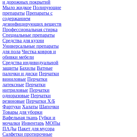
и дорожных покрытий
Мыло жидкое
Полирующие
препараты
Препараты с
содержанием
дезинфицирующих веществ
Профессиональная стирка
Специальные препараты
Средства для кухни
Универсальные препараты
для пола
Чистка ковров и
обивки мебели
Средства индивидуальной
защиты
Бахилы
Ватные
палочки и диски
Перчатки
виниловые
Перчатки
латексные
Перчатки
нитриловые
Перчатки
одноразовые
Перчатки
резиновые
Перчатки Х/Б
Фартуки
Халаты
Шапочки
Товары для уборки
Вафельная ткань
Губки и
мочалки
Инвентарь
МОПы
ПАДы
Пакет для мусора
Салфетки протирочные