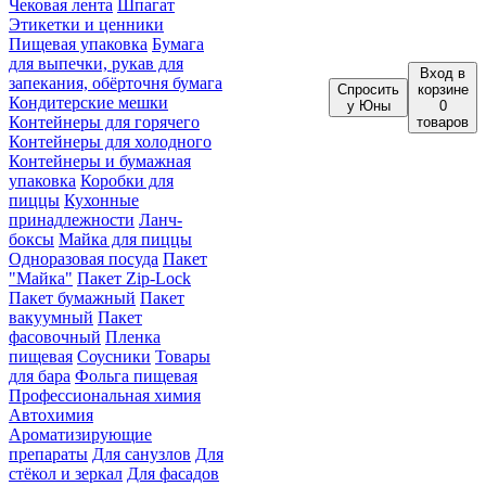
Чековая лента
Шпагат
Этикетки и ценники
Пищевая упаковка
Бумага
для выпечки, рукав для
Вход
в
запекания, обёрточня бумага
Спросить
корзине
Кондитерские мешки
у Юны
0
Контейнеры для горячего
товаров
Контейнеры для холодного
Контейнеры и бумажная
упаковка
Коробки для
пиццы
Кухонные
принадлежности
Ланч-
боксы
Майка для пиццы
Одноразовая посуда
Пакет
"Майка"
Пакет Zip-Lock
Пакет бумажный
Пакет
вакуумный
Пакет
фасовочный
Пленка
пищевая
Соусники
Товары
для бара
Фольга пищевая
Профессиональная химия
Автохимия
Ароматизирующие
препараты
Для санузлов
Для
стёкол и зеркал
Для фасадов