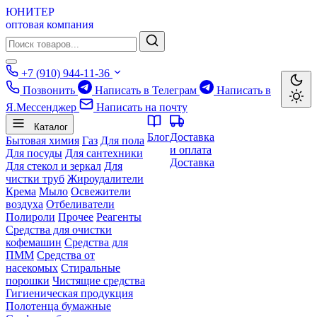
ЮНИТЕР
оптовая компания
+7 (910) 944-11-36
Позвонить
Написать в Телеграм
Написать в
Я.Мессенджер
Написать на почту
Каталог
Блог
Доставка
Бытовая химия
Газ
Для пола
и оплата
Для посуды
Для сантехники
Доставка
Для стекол и зеркал
Для
чистки труб
Жироудалители
Крема
Мыло
Освежители
воздуха
Отбеливатели
Полироли
Прочее
Реагенты
Средства для очистки
кофемашин
Средства для
ПММ
Средства от
насекомых
Стиральные
порошки
Чистящие средства
Гигиеническая продукция
Полотенца бумажные