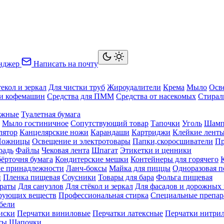
нджер
Написать на почту
текол и зеркал
Для чистки труб
Жироудалители
Крема
Мыло
Осв
ки кофемашин
Средства для ПММ
Средства от насекомых
Стирал
ажные
Туалетная бумага
Мыло гостиничное
Сопутствующий товар
Тапочки
Уголь
Шамп
лятор
Канцелярские ножи
Карандаши
Картриджи
Клейкие лент
Ножницы
Освещение и электротовары
Папки,скоросшиватели
Пр
радь
Файлы
Чековая лента
Шпагат
Этикетки и ценники
бёрточня бумага
Кондитерские мешки
Контейнеры для горячего
е принадлежности
Ланч-боксы
Майка для пиццы
Одноразовая п
й
Пленка пищевая
Соусники
Товары для бара
Фольга пищевая
раты
Для санузлов
Для стёкол и зеркал
Для фасадов и дорожных
ирующих веществ
Профессиональная стирка
Специальные препар
бели
иски
Перчатки виниловые
Перчатки латексные
Перчатки нитри
ты
Шапочки