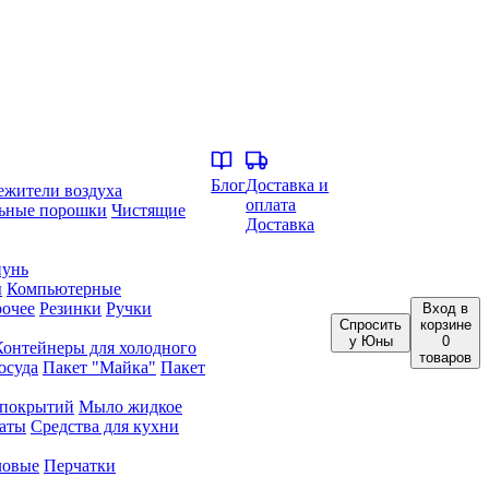
Блог
Доставка и
ежители воздуха
оплата
ьные порошки
Чистящие
Доставка
унь
ы
Компьютерные
очее
Резинки
Ручки
Вход
в
Спросить
корзине
у Юны
0
Контейнеры для холодного
товаров
осуда
Пакет "Майка"
Пакет
 покрытий
Мыло жидкое
аты
Средства для кухни
ловые
Перчатки