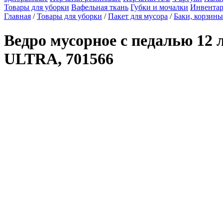
Товары для уборки
Вафельная ткань
Губки и мочалки
Инвентар
Главная
/
Товары для уборки
/
Пакет для мусора
/
Баки, корзины
Ведро мусорное с педалью 12 
ULTRA, 701566