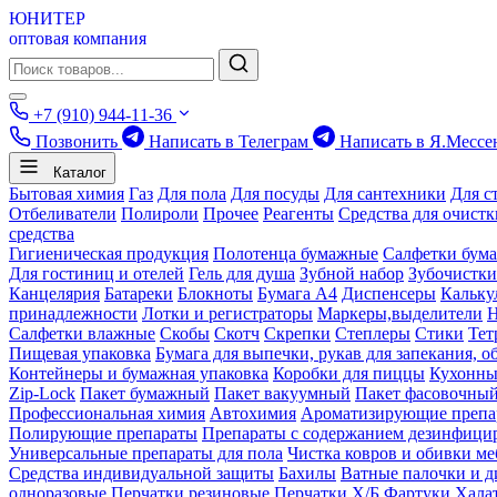
ЮНИТЕР
оптовая компания
+7 (910) 944-11-36
Позвонить
Написать в Телеграм
Написать в Я.Мессе
Каталог
Бытовая химия
Газ
Для пола
Для посуды
Для сантехники
Для с
Отбеливатели
Полироли
Прочее
Реагенты
Средства для очист
средства
Гигиеническая продукция
Полотенца бумажные
Салфетки бум
Для гостиниц и отелей
Гель для душа
Зубной набор
Зубочистки
Канцелярия
Батареки
Блокноты
Бумага А4
Диспенсеры
Кальку
принадлежности
Лотки и регистраторы
Маркеры,выделители
Салфетки влажные
Скобы
Скотч
Скрепки
Степлеры
Стики
Тет
Пищевая упаковка
Бумага для выпечки, рукав для запекания, о
Контейнеры и бумажная упаковка
Коробки для пиццы
Кухонны
Zip-Lock
Пакет бумажный
Пакет вакуумный
Пакет фасовочны
Профессиональная химия
Автохимия
Ароматизирующие препа
Полирующие препараты
Препараты с содержанием дезинфиц
Универсальные препараты для пола
Чистка ковров и обивки ме
Средства индивидуальной защиты
Бахилы
Ватные палочки и д
одноразовые
Перчатки резиновые
Перчатки Х/Б
Фартуки
Хала