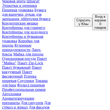
Чековая лента
Шпагат
Этикетки и ценники
Пищевая упаковка
Бумага
для выпечки, рукав для
Вход
в
запекания, обёрточня бумага
Спросить
корзине
Кондитерские мешки
у Юны
0
Контейнеры для горячего
товаров
Контейнеры для холодного
Контейнеры и бумажная
упаковка
Коробки для
пиццы
Кухонные
принадлежности
Ланч-
боксы
Майка для пиццы
Одноразовая посуда
Пакет
"Майка"
Пакет Zip-Lock
Пакет бумажный
Пакет
вакуумный
Пакет
фасовочный
Пленка
пищевая
Соусники
Товары
для бара
Фольга пищевая
Профессиональная химия
Автохимия
Ароматизирующие
препараты
Для санузлов
Для
стёкол и зеркал
Для фасадов