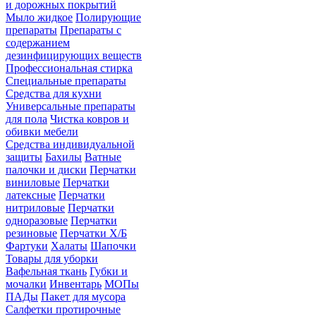
и дорожных покрытий
Мыло жидкое
Полирующие
препараты
Препараты с
содержанием
дезинфицирующих веществ
Профессиональная стирка
Специальные препараты
Средства для кухни
Универсальные препараты
для пола
Чистка ковров и
обивки мебели
Средства индивидуальной
защиты
Бахилы
Ватные
палочки и диски
Перчатки
виниловые
Перчатки
латексные
Перчатки
нитриловые
Перчатки
одноразовые
Перчатки
резиновые
Перчатки Х/Б
Фартуки
Халаты
Шапочки
Товары для уборки
Вафельная ткань
Губки и
мочалки
Инвентарь
МОПы
ПАДы
Пакет для мусора
Салфетки протирочные