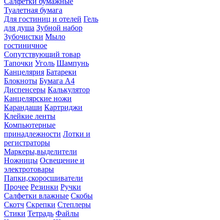
Салфетки бумажные
Туалетная бумага
Для гостиниц и отелей
Гель
для душа
Зубной набор
Зубочистки
Мыло
гостиничное
Сопутствующий товар
Тапочки
Уголь
Шампунь
Канцелярия
Батареки
Блокноты
Бумага А4
Диспенсеры
Калькулятор
Канцелярские ножи
Карандаши
Картриджи
Клейкие ленты
Компьютерные
принадлежности
Лотки и
регистраторы
Маркеры,выделители
Ножницы
Освещение и
электротовары
Папки,скоросшиватели
Прочее
Резинки
Ручки
Салфетки влажные
Скобы
Скотч
Скрепки
Степлеры
Стики
Тетрадь
Файлы