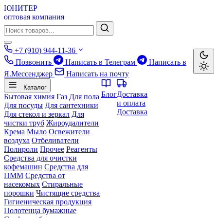
ЮНИТЕР
оптовая компания
+7 (910) 944-11-36
Позвонить
Написать в Телеграм
Написать в
Я.Мессенджер
Написать на почту
Каталог
Блог
Доставка
Бытовая химия
Газ
Для пола
и оплата
Для посуды
Для сантехники
Доставка
Для стекол и зеркал
Для
чистки труб
Жироудалители
Крема
Мыло
Освежители
воздуха
Отбеливатели
Полироли
Прочее
Реагенты
Средства для очистки
кофемашин
Средства для
ПММ
Средства от
насекомых
Стиральные
порошки
Чистящие средства
Гигиеническая продукция
Полотенца бумажные