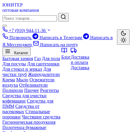
ЮНИТЕР
оптовая компания
+7 (910) 944-11-36
Позвонить
Написать в Телеграм
Написать в
Я.Мессенджер
Написать на почту
Каталог
Блог
Доставка
Бытовая химия
Газ
Для пола
и оплата
Для посуды
Для сантехники
Доставка
Для стекол и зеркал
Для
чистки труб
Жироудалители
Крема
Мыло
Освежители
воздуха
Отбеливатели
Полироли
Прочее
Реагенты
Средства для очистки
кофемашин
Средства для
ПММ
Средства от
насекомых
Стиральные
порошки
Чистящие средства
Гигиеническая продукция
Полотенца бумажные