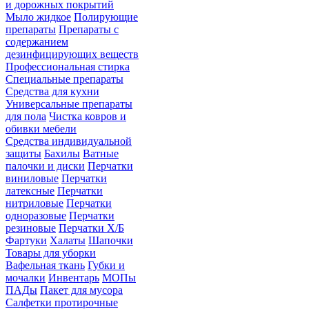
и дорожных покрытий
Мыло жидкое
Полирующие
препараты
Препараты с
содержанием
дезинфицирующих веществ
Профессиональная стирка
Специальные препараты
Средства для кухни
Универсальные препараты
для пола
Чистка ковров и
обивки мебели
Средства индивидуальной
защиты
Бахилы
Ватные
палочки и диски
Перчатки
виниловые
Перчатки
латексные
Перчатки
нитриловые
Перчатки
одноразовые
Перчатки
резиновые
Перчатки Х/Б
Фартуки
Халаты
Шапочки
Товары для уборки
Вафельная ткань
Губки и
мочалки
Инвентарь
МОПы
ПАДы
Пакет для мусора
Салфетки протирочные