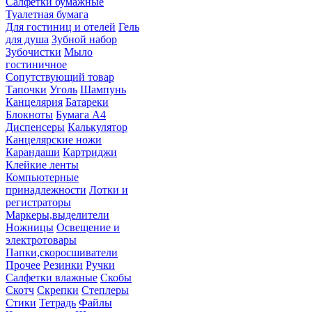
Салфетки бумажные
Туалетная бумага
Для гостиниц и отелей
Гель
для душа
Зубной набор
Зубочистки
Мыло
гостиничное
Сопутствующий товар
Тапочки
Уголь
Шампунь
Канцелярия
Батареки
Блокноты
Бумага А4
Диспенсеры
Калькулятор
Канцелярские ножи
Карандаши
Картриджи
Клейкие ленты
Компьютерные
принадлежности
Лотки и
регистраторы
Маркеры,выделители
Ножницы
Освещение и
электротовары
Папки,скоросшиватели
Прочее
Резинки
Ручки
Салфетки влажные
Скобы
Скотч
Скрепки
Степлеры
Стики
Тетрадь
Файлы