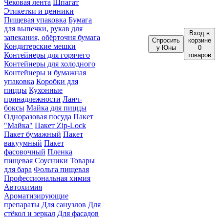
Чековая лента
Шпагат
Этикетки и ценники
Пищевая упаковка
Бумага
для выпечки, рукав для
Вход
в
запекания, обёрточня бумага
Спросить
корзине
Кондитерские мешки
у Юны
0
Контейнеры для горячего
товаров
Контейнеры для холодного
Контейнеры и бумажная
упаковка
Коробки для
пиццы
Кухонные
принадлежности
Ланч-
боксы
Майка для пиццы
Одноразовая посуда
Пакет
"Майка"
Пакет Zip-Lock
Пакет бумажный
Пакет
вакуумный
Пакет
фасовочный
Пленка
пищевая
Соусники
Товары
для бара
Фольга пищевая
Профессиональная химия
Автохимия
Ароматизирующие
препараты
Для санузлов
Для
стёкол и зеркал
Для фасадов