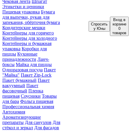
Чековая лента
Шпагат
Этикетки и ценники
Пищевая упаковка
Бумага
для выпечки, рукав для
Вход
в
запекания, обёрточня бумага
Спросить
корзине
Кондитерские мешки
у Юны
0
Контейнеры для горячего
товаров
Контейнеры для холодного
Контейнеры и бумажная
упаковка
Коробки для
пиццы
Кухонные
принадлежности
Ланч-
боксы
Майка для пиццы
Одноразовая посуда
Пакет
"Майка"
Пакет Zip-Lock
Пакет бумажный
Пакет
вакуумный
Пакет
фасовочный
Пленка
пищевая
Соусники
Товары
для бара
Фольга пищевая
Профессиональная химия
Автохимия
Ароматизирующие
препараты
Для санузлов
Для
стёкол и зеркал
Для фасадов