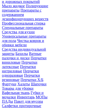
и дорожных покрытий
Мыло жидкое
Полирующие
препараты
Препараты с
содержанием
дезинфицирующих веществ
Профессиональная стирка
Специальные препараты
Средства для кухни
Универсальные препараты
для пола
Чистка ковров и
обивки мебели
Средства индивидуальной
защиты
Бахилы
Ватные
палочки и диски
Перчатки
виниловые
Перчатки
латексные
Перчатки
нитриловые
Перчатки
одноразовые
Перчатки
резиновые
Перчатки Х/Б
Фартуки
Халаты
Шапочки
Товары для уборки
Вафельная ткань
Губки и
мочалки
Инвентарь
МОПы
ПАДы
Пакет для мусора
Салфетки протирочные