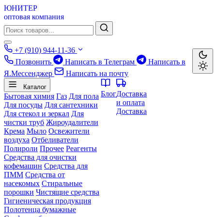
ЮНИТЕР
оптовая компания
+7 (910) 944-11-36
Позвонить
Написать в Телеграм
Написать в
Я.Мессенджер
Написать на почту
Каталог
Блог
Доставка
Бытовая химия
Газ
Для пола
и оплата
Для посуды
Для сантехники
Доставка
Для стекол и зеркал
Для
чистки труб
Жироудалители
Крема
Мыло
Освежители
воздуха
Отбеливатели
Полироли
Прочее
Реагенты
Средства для очистки
кофемашин
Средства для
ПММ
Средства от
насекомых
Стиральные
порошки
Чистящие средства
Гигиеническая продукция
Полотенца бумажные