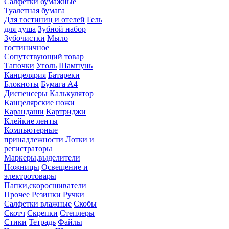
Салфетки бумажные
Туалетная бумага
Для гостиниц и отелей
Гель
для душа
Зубной набор
Зубочистки
Мыло
гостиничное
Сопутствующий товар
Тапочки
Уголь
Шампунь
Канцелярия
Батареки
Блокноты
Бумага А4
Диспенсеры
Калькулятор
Канцелярские ножи
Карандаши
Картриджи
Клейкие ленты
Компьютерные
принадлежности
Лотки и
регистраторы
Маркеры,выделители
Ножницы
Освещение и
электротовары
Папки,скоросшиватели
Прочее
Резинки
Ручки
Салфетки влажные
Скобы
Скотч
Скрепки
Степлеры
Стики
Тетрадь
Файлы