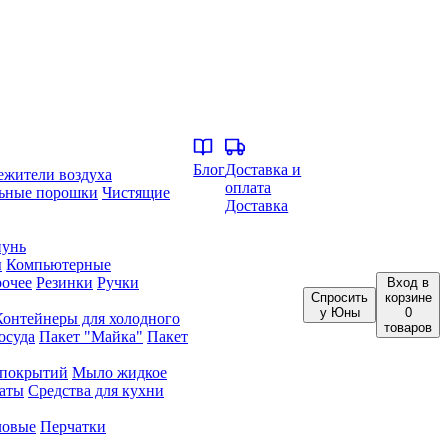
Блог
Доставка и
ежители воздуха
оплата
ьные порошки
Чистящие
Доставка
унь
ы
Компьютерные
очее
Резинки
Ручки
Вход
в
Спросить
корзине
у Юны
0
Контейнеры для холодного
товаров
осуда
Пакет "Майка"
Пакет
 покрытий
Мыло жидкое
аты
Средства для кухни
ловые
Перчатки