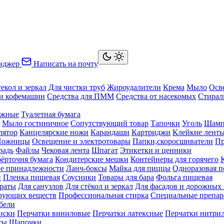
нджер
Написать на почту
текол и зеркал
Для чистки труб
Жироудалители
Крема
Мыло
Осв
ки кофемашин
Средства для ПММ
Средства от насекомых
Стирал
ажные
Туалетная бумага
Мыло гостиничное
Сопутствующий товар
Тапочки
Уголь
Шамп
лятор
Канцелярские ножи
Карандаши
Картриджи
Клейкие лент
Ножницы
Освещение и электротовары
Папки,скоросшиватели
Пр
радь
Файлы
Чековая лента
Шпагат
Этикетки и ценники
бёрточня бумага
Кондитерские мешки
Контейнеры для горячего
е принадлежности
Ланч-боксы
Майка для пиццы
Одноразовая п
й
Пленка пищевая
Соусники
Товары для бара
Фольга пищевая
раты
Для санузлов
Для стёкол и зеркал
Для фасадов и дорожных
ирующих веществ
Профессиональная стирка
Специальные препар
бели
иски
Перчатки виниловые
Перчатки латексные
Перчатки нитри
ты
Шапочки