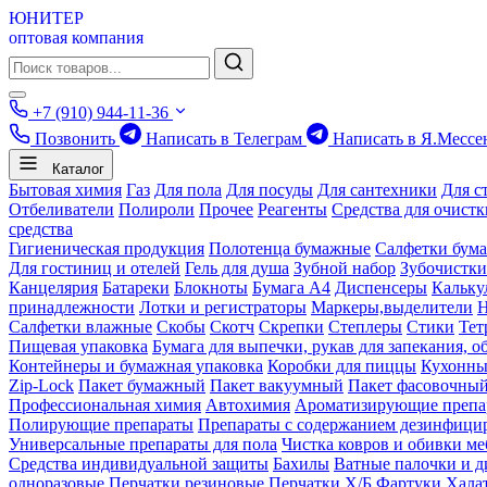
ЮНИТЕР
оптовая компания
+7 (910) 944-11-36
Позвонить
Написать в Телеграм
Написать в Я.Мессе
Каталог
Бытовая химия
Газ
Для пола
Для посуды
Для сантехники
Для с
Отбеливатели
Полироли
Прочее
Реагенты
Средства для очист
средства
Гигиеническая продукция
Полотенца бумажные
Салфетки бум
Для гостиниц и отелей
Гель для душа
Зубной набор
Зубочистки
Канцелярия
Батареки
Блокноты
Бумага А4
Диспенсеры
Кальку
принадлежности
Лотки и регистраторы
Маркеры,выделители
Салфетки влажные
Скобы
Скотч
Скрепки
Степлеры
Стики
Тет
Пищевая упаковка
Бумага для выпечки, рукав для запекания, о
Контейнеры и бумажная упаковка
Коробки для пиццы
Кухонны
Zip-Lock
Пакет бумажный
Пакет вакуумный
Пакет фасовочны
Профессиональная химия
Автохимия
Ароматизирующие препа
Полирующие препараты
Препараты с содержанием дезинфиц
Универсальные препараты для пола
Чистка ковров и обивки ме
Средства индивидуальной защиты
Бахилы
Ватные палочки и д
одноразовые
Перчатки резиновые
Перчатки Х/Б
Фартуки
Хала