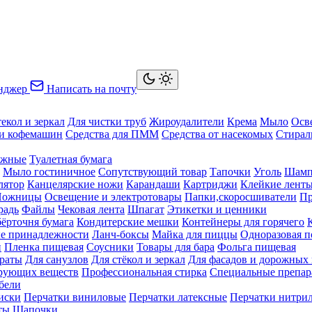
нджер
Написать на почту
текол и зеркал
Для чистки труб
Жироудалители
Крема
Мыло
Осв
ки кофемашин
Средства для ПММ
Средства от насекомых
Стирал
ажные
Туалетная бумага
Мыло гостиничное
Сопутствующий товар
Тапочки
Уголь
Шамп
лятор
Канцелярские ножи
Карандаши
Картриджи
Клейкие лент
Ножницы
Освещение и электротовары
Папки,скоросшиватели
Пр
радь
Файлы
Чековая лента
Шпагат
Этикетки и ценники
бёрточня бумага
Кондитерские мешки
Контейнеры для горячего
е принадлежности
Ланч-боксы
Майка для пиццы
Одноразовая п
й
Пленка пищевая
Соусники
Товары для бара
Фольга пищевая
раты
Для санузлов
Для стёкол и зеркал
Для фасадов и дорожных
ирующих веществ
Профессиональная стирка
Специальные препар
бели
иски
Перчатки виниловые
Перчатки латексные
Перчатки нитри
ты
Шапочки