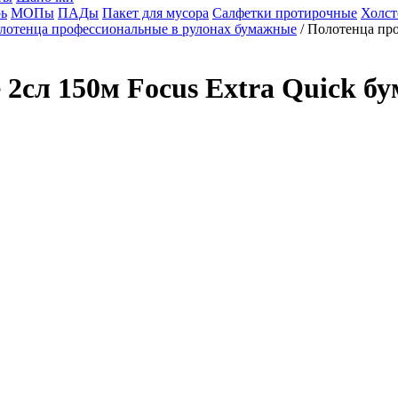
ь
МОПы
ПАДы
Пакет для мусора
Салфетки протирочные
Холст
лотенца профессиональные в рулонах бумажные
/ Полотенца про
сл 150м Focus Extra Quick бу