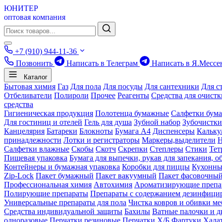
ЮНИТЕР
оптовая компания
+7 (910) 944-11-36
Позвонить
Написать в Телеграм
Написать в Я.Мессе
Каталог
Бытовая химия
Газ
Для пола
Для посуды
Для сантехники
Для с
Отбеливатели
Полироли
Прочее
Реагенты
Средства для очист
средства
Гигиеническая продукция
Полотенца бумажные
Салфетки бум
Для гостиниц и отелей
Гель для душа
Зубной набор
Зубочистки
Канцелярия
Батареки
Блокноты
Бумага А4
Диспенсеры
Кальку
принадлежности
Лотки и регистраторы
Маркеры,выделители
Салфетки влажные
Скобы
Скотч
Скрепки
Степлеры
Стики
Тет
Пищевая упаковка
Бумага для выпечки, рукав для запекания, о
Контейнеры и бумажная упаковка
Коробки для пиццы
Кухонны
Zip-Lock
Пакет бумажный
Пакет вакуумный
Пакет фасовочны
Профессиональная химия
Автохимия
Ароматизирующие препа
Полирующие препараты
Препараты с содержанием дезинфиц
Универсальные препараты для пола
Чистка ковров и обивки ме
Средства индивидуальной защиты
Бахилы
Ватные палочки и д
одноразовые
Перчатки резиновые
Перчатки Х/Б
Фартуки
Хала