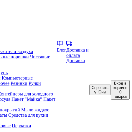
Блог
Доставка и
ежители воздуха
оплата
ьные порошки
Чистящие
Доставка
унь
ы
Компьютерные
очее
Резинки
Ручки
Вход
в
Спросить
корзине
у Юны
0
Контейнеры для холодного
товаров
осуда
Пакет "Майка"
Пакет
 покрытий
Мыло жидкое
аты
Средства для кухни
ловые
Перчатки