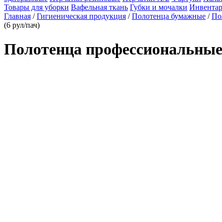
Товары для уборки
Вафельная ткань
Губки и мочалки
Инвентар
Главная
/
Гигиеническая продукция
/
Полотенца бумажные
/
По
(6 рул/пач)
Полотенца профессиональные 2