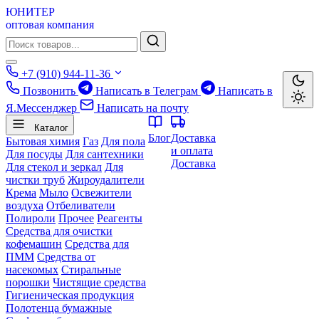
ЮНИТЕР
оптовая компания
+7 (910) 944-11-36
Позвонить
Написать в Телеграм
Написать в
Я.Мессенджер
Написать на почту
Каталог
Блог
Доставка
Бытовая химия
Газ
Для пола
и оплата
Для посуды
Для сантехники
Доставка
Для стекол и зеркал
Для
чистки труб
Жироудалители
Крема
Мыло
Освежители
воздуха
Отбеливатели
Полироли
Прочее
Реагенты
Средства для очистки
кофемашин
Средства для
ПММ
Средства от
насекомых
Стиральные
порошки
Чистящие средства
Гигиеническая продукция
Полотенца бумажные