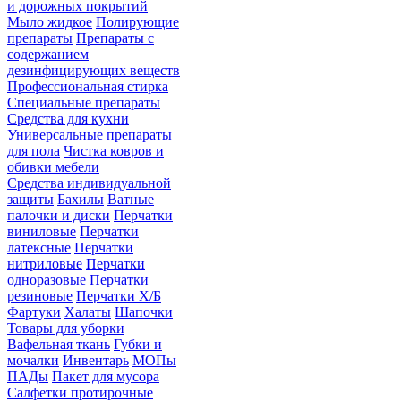
и дорожных покрытий
Мыло жидкое
Полирующие
препараты
Препараты с
содержанием
дезинфицирующих веществ
Профессиональная стирка
Специальные препараты
Средства для кухни
Универсальные препараты
для пола
Чистка ковров и
обивки мебели
Средства индивидуальной
защиты
Бахилы
Ватные
палочки и диски
Перчатки
виниловые
Перчатки
латексные
Перчатки
нитриловые
Перчатки
одноразовые
Перчатки
резиновые
Перчатки Х/Б
Фартуки
Халаты
Шапочки
Товары для уборки
Вафельная ткань
Губки и
мочалки
Инвентарь
МОПы
ПАДы
Пакет для мусора
Салфетки протирочные