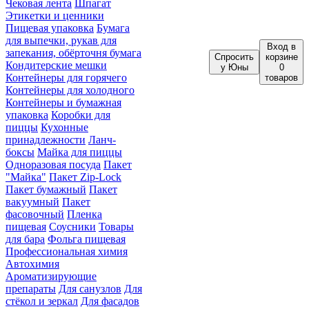
Чековая лента
Шпагат
Этикетки и ценники
Пищевая упаковка
Бумага
для выпечки, рукав для
Вход
в
запекания, обёрточня бумага
Спросить
корзине
Кондитерские мешки
у Юны
0
Контейнеры для горячего
товаров
Контейнеры для холодного
Контейнеры и бумажная
упаковка
Коробки для
пиццы
Кухонные
принадлежности
Ланч-
боксы
Майка для пиццы
Одноразовая посуда
Пакет
"Майка"
Пакет Zip-Lock
Пакет бумажный
Пакет
вакуумный
Пакет
фасовочный
Пленка
пищевая
Соусники
Товары
для бара
Фольга пищевая
Профессиональная химия
Автохимия
Ароматизирующие
препараты
Для санузлов
Для
стёкол и зеркал
Для фасадов