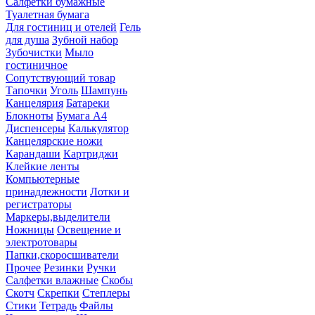
Салфетки бумажные
Туалетная бумага
Для гостиниц и отелей
Гель
для душа
Зубной набор
Зубочистки
Мыло
гостиничное
Сопутствующий товар
Тапочки
Уголь
Шампунь
Канцелярия
Батареки
Блокноты
Бумага А4
Диспенсеры
Калькулятор
Канцелярские ножи
Карандаши
Картриджи
Клейкие ленты
Компьютерные
принадлежности
Лотки и
регистраторы
Маркеры,выделители
Ножницы
Освещение и
электротовары
Папки,скоросшиватели
Прочее
Резинки
Ручки
Салфетки влажные
Скобы
Скотч
Скрепки
Степлеры
Стики
Тетрадь
Файлы