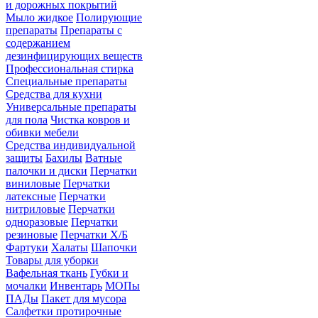
и дорожных покрытий
Мыло жидкое
Полирующие
препараты
Препараты с
содержанием
дезинфицирующих веществ
Профессиональная стирка
Специальные препараты
Средства для кухни
Универсальные препараты
для пола
Чистка ковров и
обивки мебели
Средства индивидуальной
защиты
Бахилы
Ватные
палочки и диски
Перчатки
виниловые
Перчатки
латексные
Перчатки
нитриловые
Перчатки
одноразовые
Перчатки
резиновые
Перчатки Х/Б
Фартуки
Халаты
Шапочки
Товары для уборки
Вафельная ткань
Губки и
мочалки
Инвентарь
МОПы
ПАДы
Пакет для мусора
Салфетки протирочные