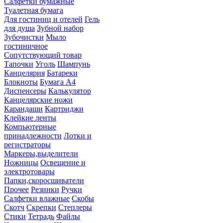
Салфетки бумажные
Туалетная бумага
Для гостиниц и отелей
Гель
для душа
Зубной набор
Зубочистки
Мыло
гостиничное
Сопутствующий товар
Тапочки
Уголь
Шампунь
Канцелярия
Батареки
Блокноты
Бумага А4
Диспенсеры
Калькулятор
Канцелярские ножи
Карандаши
Картриджи
Клейкие ленты
Компьютерные
принадлежности
Лотки и
регистраторы
Маркеры,выделители
Ножницы
Освещение и
электротовары
Папки,скоросшиватели
Прочее
Резинки
Ручки
Салфетки влажные
Скобы
Скотч
Скрепки
Степлеры
Стики
Тетрадь
Файлы