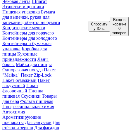
Чековая лента
Шпагат
Этикетки и ценники
Пищевая упаковка
Бумага
для выпечки, рукав для
Вход
в
запекания, обёрточня бумага
Спросить
корзине
Кондитерские мешки
у Юны
0
Контейнеры для горячего
товаров
Контейнеры для холодного
Контейнеры и бумажная
упаковка
Коробки для
пиццы
Кухонные
принадлежности
Ланч-
боксы
Майка для пиццы
Одноразовая посуда
Пакет
"Майка"
Пакет Zip-Lock
Пакет бумажный
Пакет
вакуумный
Пакет
фасовочный
Пленка
пищевая
Соусники
Товары
для бара
Фольга пищевая
Профессиональная химия
Автохимия
Ароматизирующие
препараты
Для санузлов
Для
стёкол и зеркал
Для фасадов