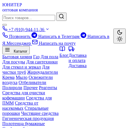
ЮНИТЕР
оптовая компания
+7 (910) 944-11-36
Позвонить
Написать в Телеграм
Написать в
Я.Мессенджер
Написать на почту
Каталог
Блог
Доставка
Бытовая химия
Газ
Для пола
и оплата
Для посуды
Для сантехники
Доставка
Для стекол и зеркал
Для
чистки труб
Жироудалители
Крема
Мыло
Освежители
воздуха
Отбеливатели
Полироли
Прочее
Реагенты
Средства для очистки
кофемашин
Средства для
ПММ
Средства от
насекомых
Стиральные
порошки
Чистящие средства
Гигиеническая продукция
Полотенца бумажные