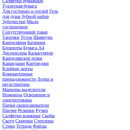
Салфетки бумажные
Туалетная бумага
Для гостиниц и отелей
Гель
для душа
Зубной набор
Зубочистки
Мыло
гостиничное
Сопутствующий товар
Тапочки
Уголь
Шампунь
Канцелярия
Батареки
Блокноты
Бумага А4
Диспенсеры
Калькулятор
Канцелярские ножи
Карандаши
Картриджи
Клейкие ленты
Компьютерные
принадлежности
Лотки и
регистраторы
Маркеры,выделители
Ножницы
Освещение и
электротовары
Папки,скоросшиватели
Прочее
Резинки
Ручки
Салфетки влажные
Скобы
Скотч
Скрепки
Степлеры
Стики
Тетрадь
Файлы