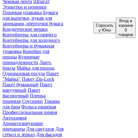
Чековая лента
Шпагат
Этикетки и ценники
Пищевая упаковка
Бумага
для выпечки, рукав для
Вход
в
запекания, обёрточня бумага
Спросить
корзине
Кондитерские мешки
у Юны
0
Контейнеры для горячего
товаров
Контейнеры для холодного
Контейнеры и бумажная
упаковка
Коробки для
пиццы
Кухонные
принадлежности
Ланч-
боксы
Майка для пиццы
Одноразовая посуда
Пакет
"Майка"
Пакет Zip-Lock
Пакет бумажный
Пакет
вакуумный
Пакет
фасовочный
Пленка
пищевая
Соусники
Товары
для бара
Фольга пищевая
Профессиональная химия
Автохимия
Ароматизирующие
препараты
Для санузлов
Для
стёкол и зеркал
Для фасадов