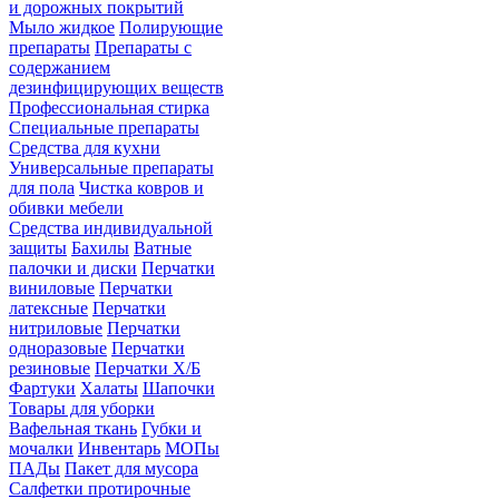
и дорожных покрытий
Мыло жидкое
Полирующие
препараты
Препараты с
содержанием
дезинфицирующих веществ
Профессиональная стирка
Специальные препараты
Средства для кухни
Универсальные препараты
для пола
Чистка ковров и
обивки мебели
Средства индивидуальной
защиты
Бахилы
Ватные
палочки и диски
Перчатки
виниловые
Перчатки
латексные
Перчатки
нитриловые
Перчатки
одноразовые
Перчатки
резиновые
Перчатки Х/Б
Фартуки
Халаты
Шапочки
Товары для уборки
Вафельная ткань
Губки и
мочалки
Инвентарь
МОПы
ПАДы
Пакет для мусора
Салфетки протирочные