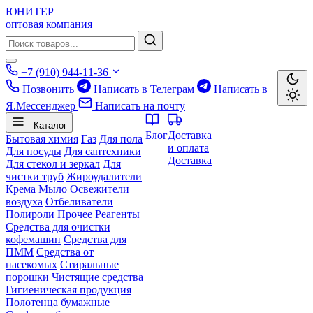
ЮНИТЕР
оптовая компания
+7 (910) 944-11-36
Позвонить
Написать в Телеграм
Написать в
Я.Мессенджер
Написать на почту
Каталог
Блог
Доставка
Бытовая химия
Газ
Для пола
и оплата
Для посуды
Для сантехники
Доставка
Для стекол и зеркал
Для
чистки труб
Жироудалители
Крема
Мыло
Освежители
воздуха
Отбеливатели
Полироли
Прочее
Реагенты
Средства для очистки
кофемашин
Средства для
ПММ
Средства от
насекомых
Стиральные
порошки
Чистящие средства
Гигиеническая продукция
Полотенца бумажные