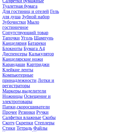
Салфетки бумажные
Туалетная бумага
Для гостиниц и отелей
Гель
для душа
Зубной набор
Зубочистки
Мыло
гостиничное
Сопутствующий товар
Тапочки
Уголь
Шампунь
Канцелярия
Батареки
Блокноты
Бумага А4
Диспенсеры
Калькулятор
Канцелярские ножи
Карандаши
Картриджи
Клейкие ленты
Компьютерные
принадлежности
Лотки и
регистраторы
Маркеры,выделители
Ножницы
Освещение и
электротовары
Папки,скоросшиватели
Прочее
Резинки
Ручки
Салфетки влажные
Скобы
Скотч
Скрепки
Степлеры
Стики
Тетрадь
Файлы