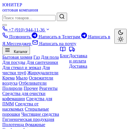
ЮНИТЕР
оптовая компания
+7 (910) 944-11-36
Позвонить
Написать в Телеграм
Написать в
Я.Мессенджер
Написать на почту
Каталог
Блог
Доставка
Бытовая химия
Газ
Для пола
и оплата
Для посуды
Для сантехники
Доставка
Для стекол и зеркал
Для
чистки труб
Жироудалители
Крема
Мыло
Освежители
воздуха
Отбеливатели
Полироли
Прочее
Реагенты
Средства для очистки
кофемашин
Средства для
ПММ
Средства от
насекомых
Стиральные
порошки
Чистящие средства
Гигиеническая продукция
Полотенца бумажные