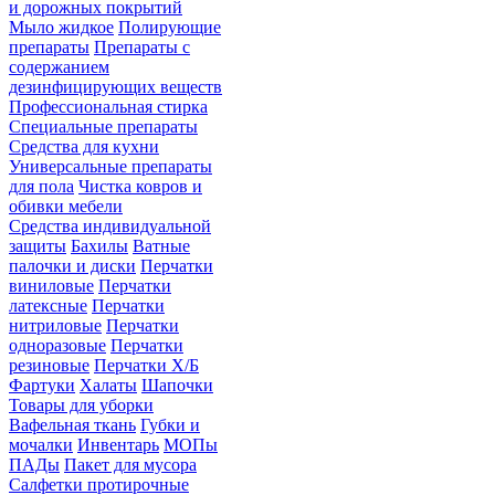
и дорожных покрытий
Мыло жидкое
Полирующие
препараты
Препараты с
содержанием
дезинфицирующих веществ
Профессиональная стирка
Специальные препараты
Средства для кухни
Универсальные препараты
для пола
Чистка ковров и
обивки мебели
Средства индивидуальной
защиты
Бахилы
Ватные
палочки и диски
Перчатки
виниловые
Перчатки
латексные
Перчатки
нитриловые
Перчатки
одноразовые
Перчатки
резиновые
Перчатки Х/Б
Фартуки
Халаты
Шапочки
Товары для уборки
Вафельная ткань
Губки и
мочалки
Инвентарь
МОПы
ПАДы
Пакет для мусора
Салфетки протирочные