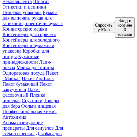
Чековая лента
Шпагат
Этикетки и ценники
Пищевая упаковка
Бумага
для выпечки, рукав для
Вход
в
запекания, обёрточня бумага
Спросить
корзине
Кондитерские мешки
у Юны
0
Контейнеры для горячего
товаров
Контейнеры для холодного
Контейнеры и бумажная
упаковка
Коробки для
пиццы
Кухонные
принадлежности
Ланч-
боксы
Майка для пиццы
Одноразовая посуда
Пакет
"Майка"
Пакет Zip-Lock
Пакет бумажный
Пакет
вакуумный
Пакет
фасовочный
Пленка
пищевая
Соусники
Товары
для бара
Фольга пищевая
Профессиональная химия
Автохимия
Ароматизирующие
препараты
Для санузлов
Для
стёкол и зеркал
Для фасадов