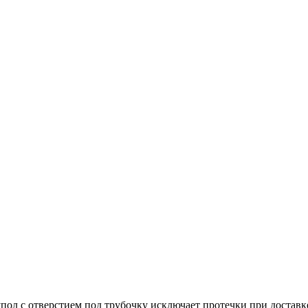
ол с отверстием под трубочку исключает протечки при доставке 