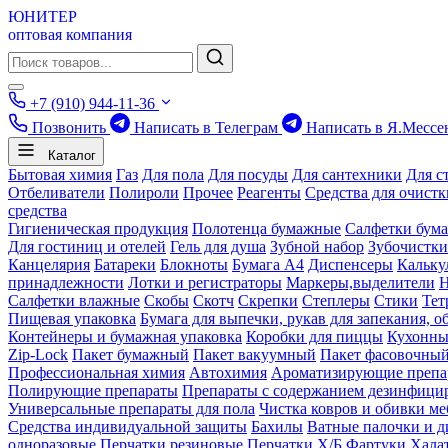
ЮНИТЕР
оптовая компания
+7 (910) 944-11-36
Позвонить
Написать в Телеграм
Написать в Я.Мессе
Каталог
Бытовая химия
Газ
Для пола
Для посуды
Для сантехники
Для с
Отбеливатели
Полироли
Прочее
Реагенты
Средства для очист
средства
Гигиеническая продукция
Полотенца бумажные
Салфетки бум
Для гостиниц и отелей
Гель для душа
Зубной набор
Зубочистки
Канцелярия
Батареки
Блокноты
Бумага А4
Диспенсеры
Кальку
принадлежности
Лотки и регистраторы
Маркеры,выделители
Салфетки влажные
Скобы
Скотч
Скрепки
Степлеры
Стики
Тет
Пищевая упаковка
Бумага для выпечки, рукав для запекания, о
Контейнеры и бумажная упаковка
Коробки для пиццы
Кухонны
Zip-Lock
Пакет бумажный
Пакет вакуумный
Пакет фасовочны
Профессиональная химия
Автохимия
Ароматизирующие препа
Полирующие препараты
Препараты с содержанием дезинфиц
Универсальные препараты для пола
Чистка ковров и обивки ме
Средства индивидуальной защиты
Бахилы
Ватные палочки и д
одноразовые
Перчатки резиновые
Перчатки Х/Б
Фартуки
Хала