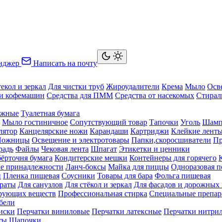
нджер
Написать на почту
текол и зеркал
Для чистки труб
Жироудалители
Крема
Мыло
Осв
ки кофемашин
Средства для ПММ
Средства от насекомых
Стирал
ажные
Туалетная бумага
Мыло гостиничное
Сопутствующий товар
Тапочки
Уголь
Шамп
лятор
Канцелярские ножи
Карандаши
Картриджи
Клейкие лент
Ножницы
Освещение и электротовары
Папки,скоросшиватели
Пр
радь
Файлы
Чековая лента
Шпагат
Этикетки и ценники
бёрточня бумага
Кондитерские мешки
Контейнеры для горячего
е принадлежности
Ланч-боксы
Майка для пиццы
Одноразовая п
й
Пленка пищевая
Соусники
Товары для бара
Фольга пищевая
раты
Для санузлов
Для стёкол и зеркал
Для фасадов и дорожных
ирующих веществ
Профессиональная стирка
Специальные препар
бели
иски
Перчатки виниловые
Перчатки латексные
Перчатки нитри
ты
Шапочки