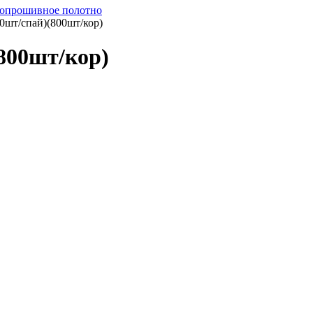
опрошивное полотно
0шт/спай)(800шт/кор)
800шт/кор)