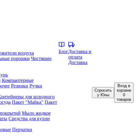
Блог
Доставка и
ежители воздуха
оплата
ьные порошки
Чистящие
Доставка
унь
ы
Компьютерные
очее
Резинки
Ручки
Вход
в
Спросить
корзине
у Юны
0
Контейнеры для холодного
товаров
осуда
Пакет "Майка"
Пакет
 покрытий
Мыло жидкое
аты
Средства для кухни
ловые
Перчатки