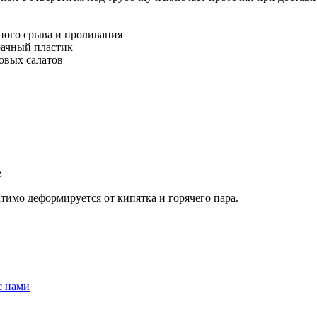
ного срыва и проливания
рачный пластик
товых салатов
е
имо деформируется от кипятка и горячего пара.
с нами