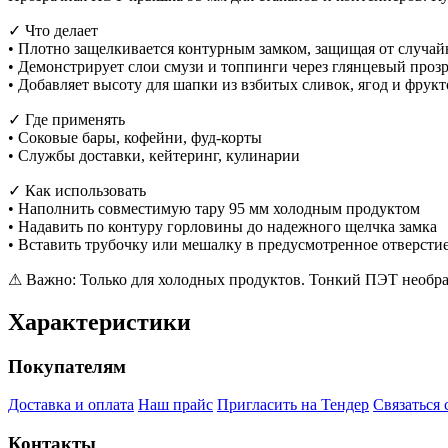
✓ Что делает
• Плотно защелкивается контурным замком, защищая от случай
• Демонстрирует слои смузи и топпинги через глянцевый проз
• Добавляет высоту для шапки из взбитых сливок, ягод и фрук
✓ Где применять
• Соковые бары, кофейни, фуд-корты
• Службы доставки, кейтеринг, кулинарии
✓ Как использовать
• Наполнить совместимую тару 95 мм холодным продуктом
• Надавить по контуру горловины до надежного щелчка замка
• Вставить трубочку или мешалку в предусмотренное отверсти
⚠ Важно: Только для холодных продуктов. Тонкий ПЭТ необрат
Характеристики
Покупателям
Доставка и оплата
Наш прайс
Пригласить на Тендер
Связаться 
Контакты