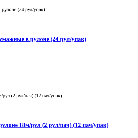
ажные в рулоне (24 рул/упак)
оне 18м/рул (2 рул/пач) (12 пач/упак)