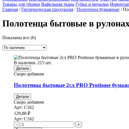
Товары для уборки
Вафельная ткань
Губки и мочалки
Инвентар
Главная
/
Гигиеническая продукция
/
Полотенца бумажные
/ По
Полотенца бытовые в рулона
Показаны все (6)
В наличии: 215 шт.
Детали
Скоро добавим
Полотенца бытовые 2сл PRO Protissue бумажны
Детали
Скоро добавим
Арт:
С162
129,88
₽
Арт:
С162
-
+