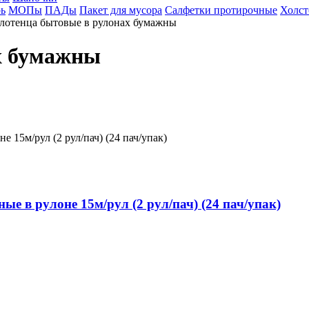
ь
МОПы
ПАДы
Пакет для мусора
Салфетки протирочные
Холст
лотенца бытовые в рулонах бумажны
х бумажны
е в рулоне 15м/рул (2 рул/пач) (24 пач/упак)