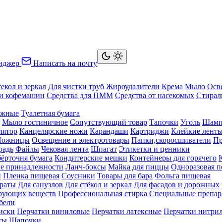
нджер
Написать на почту
текол и зеркал
Для чистки труб
Жироудалители
Крема
Мыло
Осв
ки кофемашин
Средства для ПММ
Средства от насекомых
Стирал
ажные
Туалетная бумага
Мыло гостиничное
Сопутствующий товар
Тапочки
Уголь
Шамп
лятор
Канцелярские ножи
Карандаши
Картриджи
Клейкие лент
Ножницы
Освещение и электротовары
Папки,скоросшиватели
Пр
радь
Файлы
Чековая лента
Шпагат
Этикетки и ценники
бёрточня бумага
Кондитерские мешки
Контейнеры для горячего
е принадлежности
Ланч-боксы
Майка для пиццы
Одноразовая п
й
Пленка пищевая
Соусники
Товары для бара
Фольга пищевая
раты
Для санузлов
Для стёкол и зеркал
Для фасадов и дорожных
ирующих веществ
Профессиональная стирка
Специальные препар
бели
иски
Перчатки виниловые
Перчатки латексные
Перчатки нитри
ты
Шапочки