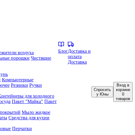
Блог
Доставка и
ежители воздуха
оплата
ьные порошки
Чистящие
Доставка
унь
ы
Компьютерные
очее
Резинки
Ручки
Вход
в
Спросить
корзине
у Юны
0
Контейнеры для холодного
товаров
осуда
Пакет "Майка"
Пакет
 покрытий
Мыло жидкое
аты
Средства для кухни
ловые
Перчатки