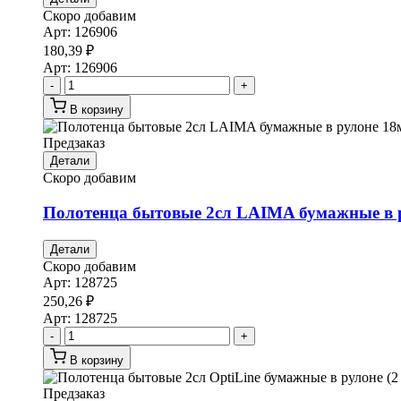
Скоро добавим
Арт:
126906
180,39
₽
Арт:
126906
-
+
В корзину
Предзаказ
Детали
Скоро добавим
Полотенца бытовые 2сл LAIMA бумажные в рул
Детали
Скоро добавим
Арт:
128725
250,26
₽
Арт:
128725
-
+
В корзину
Предзаказ