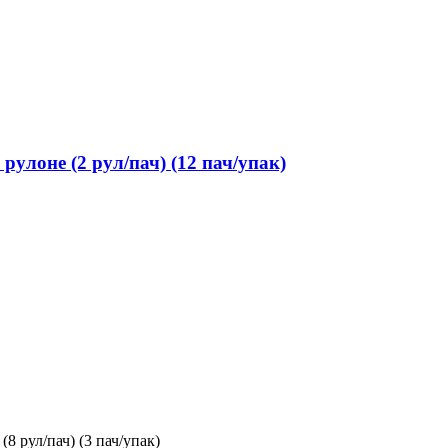
улоне (2 рул/пач) (12 пач/упак)