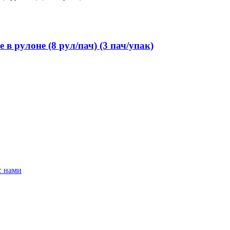
рулоне (8 рул/пач) (3 пач/упак)
с нами