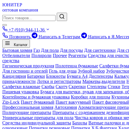
ЮНИТЕР
оптовая компания
+7 (910) 944-11-36
Позвонить
Написать в Телеграм
Написать в Я.Мессе
Каталог
Бытовая химия
Газ
Для пола
Для посуды
Для сантехники
Для с
Отбеливатели
Полироли
Прочее
Реагенты
Средства для очист
средства
Гигиеническая продукция
Полотенца бумажные
Салфетки бум
Для гостиниц и отелей
Гель для душа
Зубной набор
Зубочистки
Канцелярия
Батареки
Блокноты
Бумага А4
Диспенсеры
Кальку
принадлежности
Лотки и регистраторы
Маркеры,выделители
Салфетки влажные
Скобы
Скотч
Скрепки
Степлеры
Стики
Тет
Пищевая упаковка
Бумага для выпечки, рукав для запекания, о
Контейнеры и бумажная упаковка
Коробки для пиццы
Кухонны
Zip-Lock
Пакет бумажный
Пакет вакуумный
Пакет фасовочны
Профессиональная химия
Автохимия
Ароматизирующие препа
Полирующие препараты
Препараты с содержанием дезинфиц
Универсальные препараты для пола
Чистка ковров и обивки ме
Средства индивидуальной защиты
Бахилы
Ватные палочки и д
одноразовые
Перчатки резиновые
Перчатки Х/Б
Фартуки
Хала