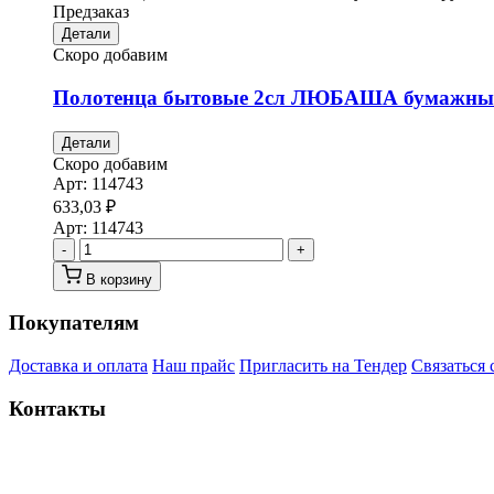
Предзаказ
Детали
Скоро добавим
Полотенца бытовые 2сл ЛЮБАША бумажные в 
Детали
Скоро добавим
Арт:
114743
633,03
₽
Арт:
114743
-
+
В корзину
Покупателям
Доставка и оплата
Наш прайс
Пригласить на Тендер
Связаться 
Контакты